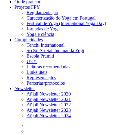
Onde praticar
Projetos FPY
Regulamentação
Caracterização do Yoga em Portugal
Festival de Yoga (International Yoga Day)
Jornadas de Yoga
Yoga e ciência
Cumplicidades
Tenchi International
Sri Sri Sri Satchidananda Yogi
Escola Pramiti
UEY
Leituras recomendadas
Links úteis
Representações
Parcerias/protocolos
Newsletter
Añjali Newsletter 2020
Añjali Newsletter 2021
Añjali Newsletter 2022
Añjali Newsletter 2023
Añjali Newsletter 2024