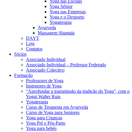
Yoga nas Escolas
Yoga Sénior
Yoga nas Empresas
Yoga e o Desporto
Yogaterapia
Ayurveda
Massagem Shantala
DAYT
Loja
Contatos
Sócios
Associado Individual
Associado Individual – Professor Federado
Associado Colectivo
Formação
Professores de Yoga
Instrutores de Yoga
“Aprofundar a transmissão da tradição do Yoga”, com o
Yogui Walter Ruta
Yogaterapia
Curso de Terapeuta em Ayurveda
Curso de Yoga para Seniores
Yoga para Crianças
Yoga Pré e Pós-Parto
Yoga para bebés