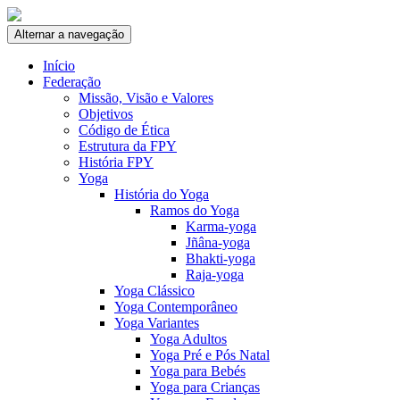
Skip to content
Alternar a navegação
Início
Federação
Missão, Visão e Valores
Objetivos
Código de Ética
Estrutura da FPY
História FPY
Yoga
História do Yoga
Ramos do Yoga
Karma-yoga
Jñâna-yoga
Bhakti-yoga
Raja-yoga
Yoga Clássico
Yoga Contemporâneo
Yoga Variantes
Yoga Adultos
Yoga Pré e Pós Natal
Yoga para Bebés
Yoga para Crianças