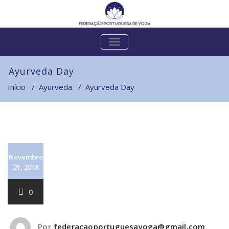
Skip
to
content
ALTERNAR
A
NAVEGAÇÃO
Ayurveda Day
Início
/
Ayurveda
/
Ayurveda Day
Novembro
21, 2018
0
Por
federacaoportuguesayoga@gmail.com