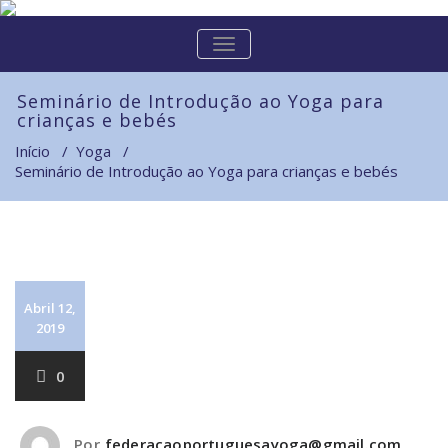
Skip
to
ALTERNAR
content
A
NAVEGAÇÃO
Seminário de Introdução ao Yoga para
crianças e bebés
Início
/
Yoga
/
Seminário de Introdução ao Yoga para crianças e bebés
Abril 12,
2019
0
Por
federacaoportuguesayoga@gmail.com