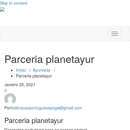
Skip to content
Alternar
a
navega
Parceria planetayur
Início
/
Ayurveda
/
Parceria planetayur
Janeiro 25, 2021
0
Por
federacaoportuguesayoga@gmail.com
Parceria planetayur
Descontos exclusivos para os nossos sócios!