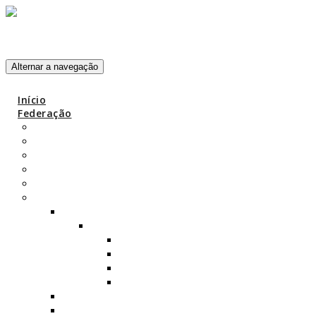
Skip to content
Alternar a navegação
Início
Federação
Missão, Visão e Valores
Objetivos
Código de Ética
Estrutura da FPY
História FPY
Yoga
História do Yoga
Ramos do Yoga
Karma-yoga
Jñâna-yoga
Bhakti-yoga
Raja-yoga
Yoga Clássico
Yoga Contemporâneo