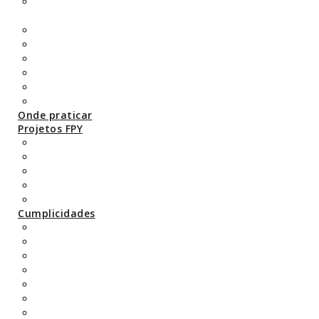
“Aprofundar a transmissão da tradição do
Yoga”, com o Yogui Walter Ruta
Yogaterapia
Curso de Terapeuta em Ayurveda
Curso de Yoga para Seniores
Yoga para Crianças
Yoga Pré e Pós-Parto
Yoga para bebés
Onde praticar
Projetos FPY
Regulamentação
Caracterização do Yoga em Portugal
Festival de Yoga (International Yoga Day)
Jornadas de Yoga
Yoga e ciência
Cumplicidades
Tenchi International
Sri Sri Sri Satchidananda Yogi
Escola Pramiti
UEY
Leituras recomendadas
Links úteis
Representações