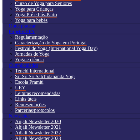
Curso de Yoga para Seniores
Yoga para Crianças
Yoga Pré e Pós-Parto
Yoga para bebés
Onde praticar
Projetos FPY
Regulamentação
Caracterização do Yoga em Portugal
Festival de Yoga (International Yoga Day)
Jornadas de Yoga
Yoga e ciência
Cumplicidades
Tenchi International
Sri Sri Sri Satchidananda Yogi
Escola Pramiti
UEY
Leituras recomendadas
Links úteis
Representações
Parcerias/protocolos
Newsletter
Añjali Newsletter 2020
Añjali Newsletter 2021
Añjali Newsletter 2022
Añjali Newsletter 2023