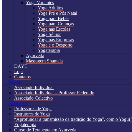
Yoga Variantes
Yoga Adultos
Yoga Pré e Pós Natal
Yoga para Bebés
Yoga para Crianças
Yoga nas Escolas
Yoga Sénior
Yoga nas Empresas
Yoga e o Desporto
Yogaterapia
Ayurveda
Massagem Shantala
DAYT
Loja
Contatos
Sócios
Associado Individual
Associado Individual – Professor Federado
Associado Colectivo
Formação
Professores de Yoga
Instrutores de Yoga
“Aprofundar a transmissão da tradição do Yoga”, com o Yogui 
Yogaterapia
Curso de Terapeuta em Ayurveda