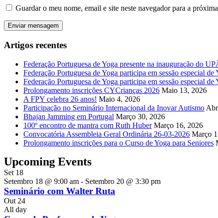
Guardar o meu nome, email e site neste navegador para a próxima
Artigos recentes
Federação Portuguesa de Yoga presente na inauguração do 
Federação Portuguesa de Yoga participa em sessão especial de Y
Federação Portuguesa de Yoga participa em sessão especial de
Prolongamento inscrições CYCrianças 2026
Maio 13, 2026
A FPY celebra 26 anos!
Maio 4, 2026
Participação no Seminário Internacional da Inovar Autismo
Abr
Bhajan Jamming em Portugal
Março 30, 2026
100º encontro de mantra com Ruth Huber
Março 16, 2026
Convocatória Assembleia Geral Ordinária 26-03-2026
Março 1
Prolongamento inscrições para o Curso de Yoga para Seniores
Upcoming Events
Set
18
Setembro 18 @ 9:00 am
-
Setembro 20 @ 3:30 pm
Seminário com Walter Ruta
Out
24
All day