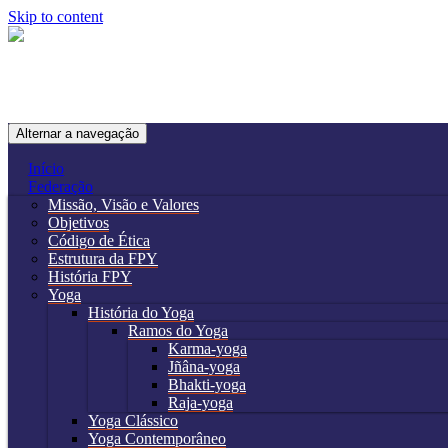
Skip to content
Alternar a navegação
Início
Federação
Missão, Visão e Valores
Objetivos
Código de Ética
Estrutura da FPY
História FPY
Yoga
História do Yoga
Ramos do Yoga
Karma-yoga
Jñâna-yoga
Bhakti-yoga
Raja-yoga
Yoga Clássico
Yoga Contemporâneo