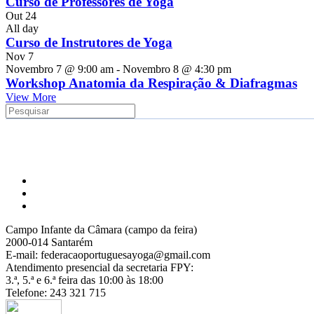
Curso de Professores de Yoga
Out
24
All day
Curso de Instrutores de Yoga
Nov
7
Novembro 7 @ 9:00 am
-
Novembro 8 @ 4:30 pm
Workshop Anatomia da Respiração & Diafragmas
View More
Campo Infante da Câmara (campo da feira)
2000-014 Santarém
E-mail: federacaoportuguesayoga@gmail.com
Atendimento presencial da secretaria FPY:
3.ª, 5.ª e 6.ª feira das 10:00 às 18:00
Telefone: 243 321 715