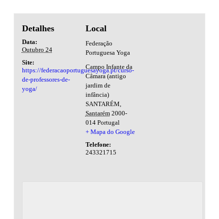
Detalhes
Local
Data:
Federação
Outubro 24
Portuguesa Yoga
Site:
Campo Infante da
https://federacaoportuguesayoga.pt/curso-
Câmara (antigo
de-professores-de-
jardim de
yoga/
infância)
SANTARÉM
,
Santarém
2000-
014
Portugal
+ Mapa do Google
Telefone:
243321715