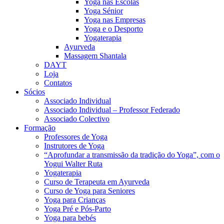
Yoga nas Escolas
Yoga Sénior
Yoga nas Empresas
Yoga e o Desporto
Yogaterapia
Ayurveda
Massagem Shantala
DAYT
Loja
Contatos
Sócios
Associado Individual
Associado Individual – Professor Federado
Associado Colectivo
Formação
Professores de Yoga
Instrutores de Yoga
“Aprofundar a transmissão da tradição do Yoga”, com o
Yogui Walter Ruta
Yogaterapia
Curso de Terapeuta em Ayurveda
Curso de Yoga para Seniores
Yoga para Crianças
Yoga Pré e Pós-Parto
Yoga para bebés