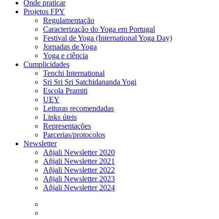
Onde praticar
Projetos FPY
Regulamentação
Caracterização do Yoga em Portugal
Festival de Yoga (International Yoga Day)
Jornadas de Yoga
Yoga e ciência
Cumplicidades
Tenchi International
Sri Sri Sri Satchidananda Yogi
Escola Pramiti
UEY
Leituras recomendadas
Links úteis
Representações
Parcerias/protocolos
Newsletter
Añjali Newsletter 2020
Añjali Newsletter 2021
Añjali Newsletter 2022
Añjali Newsletter 2023
Añjali Newsletter 2024