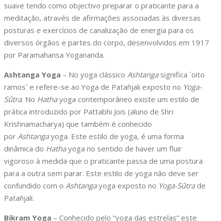
suave tendo como objectivo preparar o praticante para a
meditação, através de afirmações associadas às diversas
posturas e exercícios de canalização de energia para os
diversos órgãos e partes do corpo, desenvolvidos em 1917
por Paramahansa Yogananda.
Ashtanga Yoga
– No yoga clássico
Ashtanga
significa ´oito
ramos´ e refere-se ao Yoga de Patañjali exposto no
Yoga-
Sûtra
. No
Hatha
yoga contemporâneo existe um estilo de
prática introduzido por Pattabhi Jois (aluno de Shri
Krishnamacharya) que também é conhecido
por
Ashtanga
yoga. Este estilo de yoga, é uma forma
dinâmica do
Hatha
yoga no sentido de haver um fluir
vigoroso à medida que o praticante passa de uma postura
para a outra sem parar. Este estilo de yoga não deve ser
confundido com o
Ashtanga
yoga exposto no
Yoga-Sûtra
de
Patañjali.
Bikram Yoga
– Conhecido pelo “yoga das estrelas” este