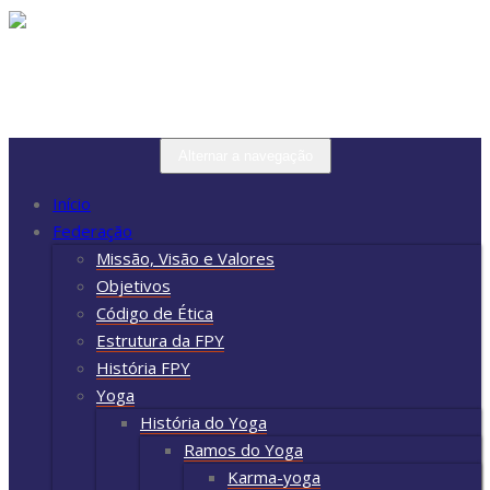
Skip
to
content
Alternar a navegação
Início
Federação
Missão, Visão e Valores
Objetivos
Código de Ética
Estrutura da FPY
História FPY
Yoga
História do Yoga
Ramos do Yoga
Karma-yoga