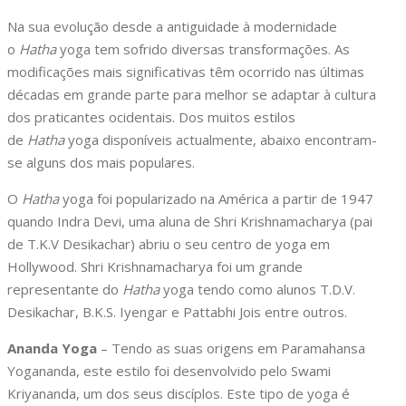
N
a sua evolução desde a antiguidade à modernidade
o
Hatha
yoga tem sofrido diversas transformações. As
modificações mais significativas têm ocorrido nas últimas
décadas em grande parte para melhor se adaptar à cultura
dos praticantes ocidentais. Dos muitos estilos
de
Hatha
yoga disponíveis actualmente, abaixo encontram-
se alguns dos mais populares.
O
Hatha
yoga foi popularizado na América a partir de 1947
quando Indra Devi, uma aluna de Shri Krishnamacharya (pai
de T.K.V Desikachar) abriu o seu centro de yoga em
Hollywood. Shri Krishnamacharya foi um grande
representante do
Hatha
yoga tendo como alunos T.D.V.
Desikachar, B.K.S. Iyengar e Pattabhi Jois entre outros.
Ananda Yoga
– Tendo as suas origens em Paramahansa
Yogananda, este estilo foi desenvolvido pelo Swami
Kriyananda, um dos seus discíplos. Este tipo de yoga é