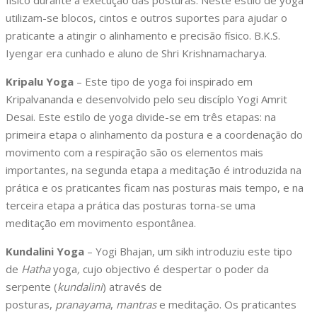
físico durante a execução das posturas. Neste estilo de yoga
utilizam-se blocos, cintos e outros suportes para ajudar o
praticante a atingir o alinhamento e precisão físico. B.K.S.
Iyengar era cunhado e aluno de Shri Krishnamacharya.
Kripalu Yoga
– Este tipo de yoga foi inspirado em
Kripalvananda e desenvolvido pelo seu discíplo Yogi Amrit
Desai. Este estilo de yoga divide-se em três etapas: na
primeira etapa o alinhamento da postura e a coordenação do
movimento com a respiração são os elementos mais
importantes, na segunda etapa a meditação é introduzida na
prática e os praticantes ficam nas posturas mais tempo, e na
terceira etapa a prática das posturas torna-se uma
meditação em movimento espontânea.
Kundalini Yoga
– Yogi Bhajan, um sikh introduziu este tipo
de
Hatha
yoga
,
cujo objectivo é despertar o poder da
serpente (
kundalini
) através de
posturas,
pranayama
,
mantras
e meditação. Os praticantes