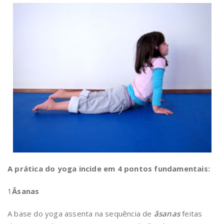
A prática do yoga incide em 4 pontos fundamentais:
1
Âsanas
A base do yoga assenta na sequência de
âsanas
feitas