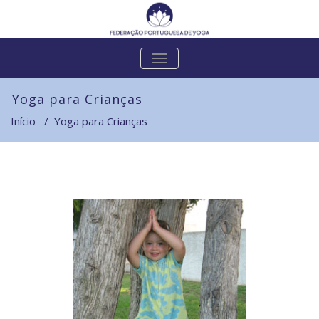
Skip
to
content
ALTERNAR
A
NAVEGAÇÃO
Yoga para Crianças
Início
/
Yoga para Crianças