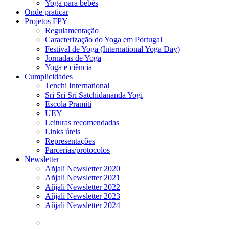
Yoga para bebés
Onde praticar
Projetos FPY
Regulamentação
Caracterização do Yoga em Portugal
Festival de Yoga (International Yoga Day)
Jornadas de Yoga
Yoga e ciência
Cumplicidades
Tenchi International
Sri Sri Sri Satchidananda Yogi
Escola Pramiti
UEY
Leituras recomendadas
Links úteis
Representações
Parcerias/protocolos
Newsletter
Añjali Newsletter 2020
Añjali Newsletter 2021
Añjali Newsletter 2022
Añjali Newsletter 2023
Añjali Newsletter 2024