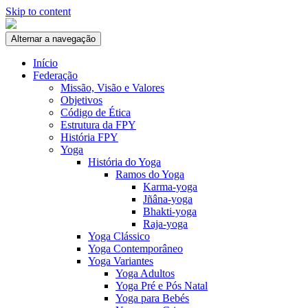
Skip to content
Alternar a navegação
Início
Federação
Missão, Visão e Valores
Objetivos
Código de Ética
Estrutura da FPY
História FPY
Yoga
História do Yoga
Ramos do Yoga
Karma-yoga
Jñâna-yoga
Bhakti-yoga
Raja-yoga
Yoga Clássico
Yoga Contemporâneo
Yoga Variantes
Yoga Adultos
Yoga Pré e Pós Natal
Yoga para Bebés