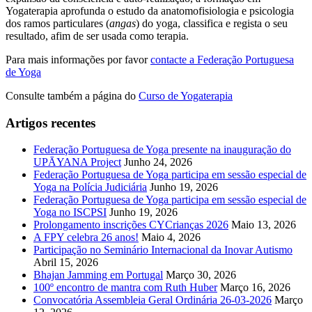
Yogaterapia aprofunda o estudo da anatomofisiologia e psicologia
dos ramos particulares (
angas
) do yoga, classifica e regista o seu
resultado, afim de ser usada como terapia.
Para mais informações por favor
contacte a Federação Portuguesa
de Yoga
Consulte também a página do
Curso de Yogaterapia
Artigos recentes
Federação Portuguesa de Yoga presente na inauguração do
UPĀYANA Project
Junho 24, 2026
Federação Portuguesa de Yoga participa em sessão especial de
Yoga na Polícia Judiciária
Junho 19, 2026
Federação Portuguesa de Yoga participa em sessão especial de
Yoga no ISCPSI
Junho 19, 2026
Prolongamento inscrições CYCrianças 2026
Maio 13, 2026
A FPY celebra 26 anos!
Maio 4, 2026
Participação no Seminário Internacional da Inovar Autismo
Abril 15, 2026
Bhajan Jamming em Portugal
Março 30, 2026
100º encontro de mantra com Ruth Huber
Março 16, 2026
Convocatória Assembleia Geral Ordinária 26-03-2026
Março