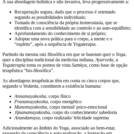
A sua abordagem holística e não invasiva, leva progressivamente a:
Recuperação segura, dado que o processo é orientado
segundo as possibilidades individuais;
Tomada de consciência da própria homeostasia, que se
identifica com a sensibilidade ao controlo e ao auto-equilíbrio;
Aprofundamento do conhecimento de si próprio;
Adoptar uma nova prática para o corpo, a mente e o
“espírito”, após a sequência de Yogaterapia.
Partindo da mesma raiz filosófica em que se baseiam quer o
Yoga
,
quer a disciplina tradicional da medicina indiana,
Ayurveda, a
Yogaterapia
toma os pontos de vista
Samkya
, como base de opção
terapêutica “bio-filosófica”.
As abordagens terapêuticas têm em conta os cinco corpos que,
segundo o
Vedanta
, constituem a existência humana:
Annamayakosha
, corpo físico
Pranamayakosha
, corpo energético
Manomayakosha
, corpo mental/ psico-emocional
Jijnanamayakosha
, corpo do conhecimento/ sabedoria
Anandamaya
, corpo realizado/ felicidade suprema
Adicionalmente ao âmbito do Yoga, associado ao bem-estar,
expansão da consciência e auto-realização, a formação em