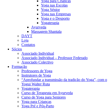
Yoga para Crianças
Yoga nas Escolas
Yoga Sénior
Yoga nas Empresas
Yoga e o Desporto
Yogaterapia
Ayurveda
Massagem Shantala
DAYT
Loja
Contatos
Sócios
Associado Individual
Associado Individual – Professor Federado
Associado Colectivo
Formação
Professores de Yoga
Instrutores de Yoga
“Aprofundar a transmissão da tradição do Yoga”, com o
Yogui Walter Ruta
Yogaterapia
Curso de Terapeuta em Ayurveda
Curso de Yoga para Seniores
Yoga para Crianças
Yoga Pré e Pós-Parto