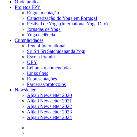
Onde praticar
Projetos FPY
Regulamentação
Caracterização do Yoga em Portugal
Festival de Yoga (International Yoga Day)
Jornadas de Yoga
Yoga e ciência
Cumplicidades
Tenchi International
Sri Sri Sri Satchidananda Yogi
Escola Pramiti
UEY
Leituras recomendadas
Links úteis
Representações
Parcerias/protocolos
Newsletter
Añjali Newsletter 2020
Añjali Newsletter 2021
Añjali Newsletter 2022
Añjali Newsletter 2023
Añjali Newsletter 2024