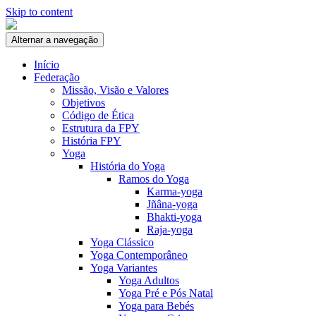
Skip to content
Alternar a navegação
Início
Federação
Missão, Visão e Valores
Objetivos
Código de Ética
Estrutura da FPY
História FPY
Yoga
História do Yoga
Ramos do Yoga
Karma-yoga
Jñâna-yoga
Bhakti-yoga
Raja-yoga
Yoga Clássico
Yoga Contemporâneo
Yoga Variantes
Yoga Adultos
Yoga Pré e Pós Natal
Yoga para Bebés