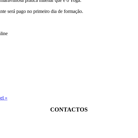
maravilhosa prática milenar que é o Yoga.
e será pago no primeiro dia de formação.
line
vel
»
CONTACTOS