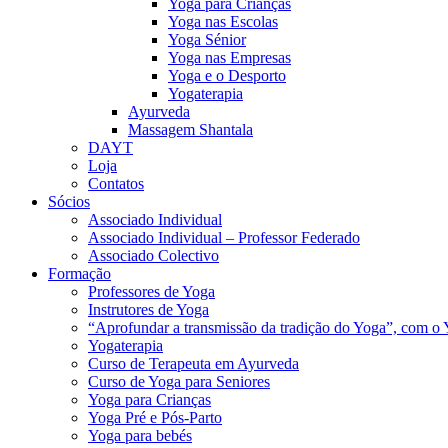
Yoga para Crianças
Yoga nas Escolas
Yoga Sénior
Yoga nas Empresas
Yoga e o Desporto
Yogaterapia
Ayurveda
Massagem Shantala
DAYT
Loja
Contatos
Sócios
Associado Individual
Associado Individual – Professor Federado
Associado Colectivo
Formação
Professores de Yoga
Instrutores de Yoga
“Aprofundar a transmissão da tradição do Yoga”, com o 
Yogaterapia
Curso de Terapeuta em Ayurveda
Curso de Yoga para Seniores
Yoga para Crianças
Yoga Pré e Pós-Parto
Yoga para bebés