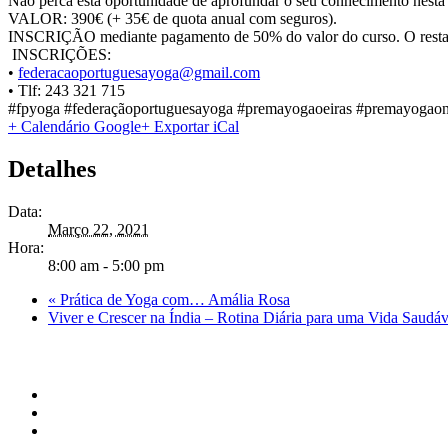
Não perca esta oportunidade de aprofundar o seu conhecimento nesta 
VALOR: 390€ (+ 35€ de quota anual com seguros).
INSCRIÇÃO mediante pagamento de 50% do valor do curso. O restant
INSCRIÇÕES:
•
federacaoportuguesayoga@gmail.
com
• Tlf: 243 321 715
#fpyoga #federaçãoportuguesayoga #premayogaoeiras #premayogaon
+ Calendário Google
+ Exportar iCal
Detalhes
Data:
Março 22, 2021
Hora:
8:00 am - 5:00 pm
«
Prática de Yoga com… Amália Rosa
Viver e Crescer na Índia – Rotina Diária para uma Vida Saudá