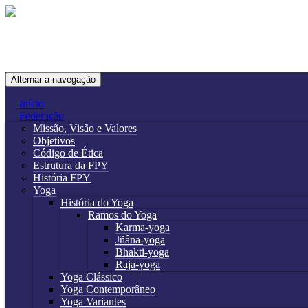
Skip to content
Alternar a navegação
Início
Federação
Missão, Visão e Valores
Objetivos
Código de Ética
Estrutura da FPY
História FPY
Yoga
História do Yoga
Ramos do Yoga
Karma-yoga
Jñâna-yoga
Bhakti-yoga
Raja-yoga
Yoga Clássico
Yoga Contemporâneo
Yoga Variantes