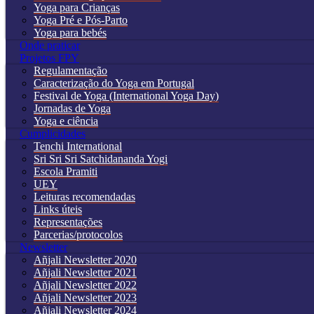
Yoga para Crianças
Yoga Pré e Pós-Parto
Yoga para bebés
Onde praticar
Projetos FPY
Regulamentação
Caracterização do Yoga em Portugal
Festival de Yoga (International Yoga Day)
Jornadas de Yoga
Yoga e ciência
Cumplicidades
Tenchi International
Sri Sri Sri Satchidananda Yogi
Escola Pramiti
UEY
Leituras recomendadas
Links úteis
Representações
Parcerias/protocolos
Newsletter
Añjali Newsletter 2020
Añjali Newsletter 2021
Añjali Newsletter 2022
Añjali Newsletter 2023
Añjali Newsletter 2024