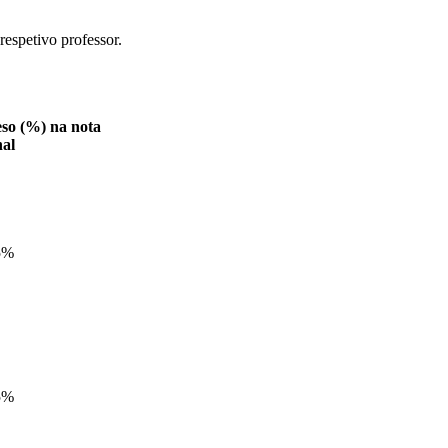
espetivo professor.
so (%) na nota
nal
5%
5%