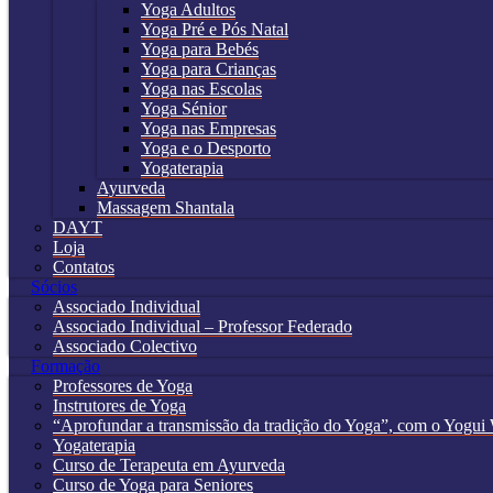
Yoga Adultos
Yoga Pré e Pós Natal
Yoga para Bebés
Yoga para Crianças
Yoga nas Escolas
Yoga Sénior
Yoga nas Empresas
Yoga e o Desporto
Yogaterapia
Ayurveda
Massagem Shantala
DAYT
Loja
Contatos
Sócios
Associado Individual
Associado Individual – Professor Federado
Associado Colectivo
Formação
Professores de Yoga
Instrutores de Yoga
“Aprofundar a transmissão da tradição do Yoga”, com o Yogui 
Yogaterapia
Curso de Terapeuta em Ayurveda
Curso de Yoga para Seniores