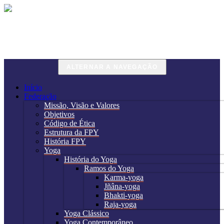
Skip to content
ALTERNAR A NAVEGAÇÃO
Início
Federação
Missão, Visão e Valores
Objetivos
Código de Ética
Estrutura da FPY
História FPY
Yoga
História do Yoga
Ramos do Yoga
Karma-yoga
Jñâna-yoga
Bhakti-yoga
Raja-yoga
Yoga Clássico
Yoga Contemporâneo