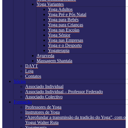
Yoga Variantes
Yoga Adultos
Yoga Pré e Pós Natal
Yoga para Bebés
Yoga para Crianças
Yoga nas Escolas
Yoga Sénior
Yoga nas Empresas
Yoga e o Desporto
Yogaterapia
Ayurveda
Massagem Shantala
DAYT
Loja
Contatos
Sócios
Associado Individual
Associado Individual – Professor Federado
Associado Colectivo
Formação
Professores de Yoga
Instrutores de Yoga
“Aprofundar a transmissão da tradição do Yoga”, com o
Yogui Walter Ruta
Yogaterapia