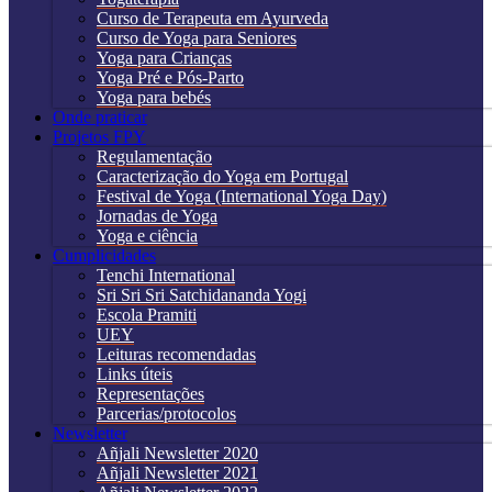
Curso de Terapeuta em Ayurveda
Curso de Yoga para Seniores
Yoga para Crianças
Yoga Pré e Pós-Parto
Yoga para bebés
Onde praticar
Projetos FPY
Regulamentação
Caracterização do Yoga em Portugal
Festival de Yoga (International Yoga Day)
Jornadas de Yoga
Yoga e ciência
Cumplicidades
Tenchi International
Sri Sri Sri Satchidananda Yogi
Escola Pramiti
UEY
Leituras recomendadas
Links úteis
Representações
Parcerias/protocolos
Newsletter
Añjali Newsletter 2020
Añjali Newsletter 2021