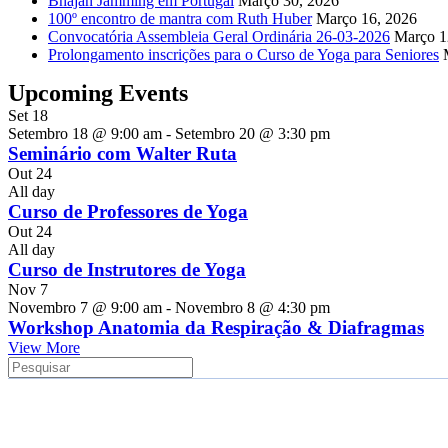
Bhajan Jamming em Portugal
Março 30, 2026
100º encontro de mantra com Ruth Huber
Março 16, 2026
Convocatória Assembleia Geral Ordinária 26-03-2026
Março 1
Prolongamento inscrições para o Curso de Yoga para Seniores
Upcoming Events
Set
18
Setembro 18 @ 9:00 am
-
Setembro 20 @ 3:30 pm
Seminário com Walter Ruta
Out
24
All day
Curso de Professores de Yoga
Out
24
All day
Curso de Instrutores de Yoga
Nov
7
Novembro 7 @ 9:00 am
-
Novembro 8 @ 4:30 pm
Workshop Anatomia da Respiração & Diafragmas
View More