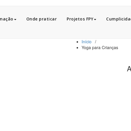
mação
Onde praticar
Projetos FPY
Cumplicida
Início
/
Yoga para Crianças
A