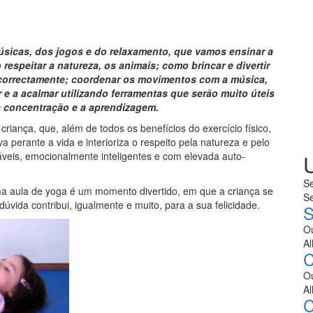
músicas, dos jogos e do relaxamento, que vamos ensinar a
espeitar a natureza, os animais; como brincar e divertir
 correctamente; coordenar os movimentos com a música,
e a acalmar utilizando ferramentas que serão muito úteis
a concentração e a aprendizagem.
criança, que, além de todos os benefícios do exercício físico,
 perante a vida e interioriza o respeito pela natureza e pelo
áveis, emocionalmente inteligentes e com elevada auto-
S
ma aula de yoga é um momento divertido, em que a criança se
S
úvida contribui, igualmente e muito, para a sua felicidade.
S
O
Al
C
O
Al
C