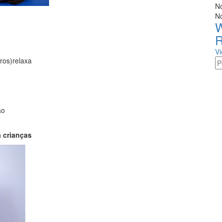
N
N
W
R
V
ros)relaxa
ão
 crianças