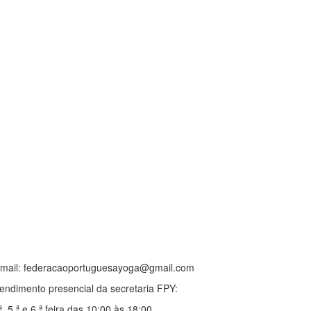
-mail: federacaoportuguesayoga@gmail.com
endimento presencial da secretaria FPY:
ª, 5.ª e 6.ª feira das 10:00 às 18:00