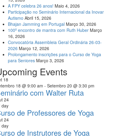
A FPY celebra 26 anos!
Maio 4, 2026
Participação no Seminário Internacional da Inovar
Autismo
Abril 15, 2026
Bhajan Jamming em Portugal
Março 30, 2026
100º encontro de mantra com Ruth Huber
Março
16, 2026
Convocatória Assembleia Geral Ordinária 26-03-
2026
Março 12, 2026
Prolongamento inscrições para o Curso de Yoga
para Seniores
Março 3, 2026
Upcoming Events
et
18
etembro 18 @ 9:00 am
-
Setembro 20 @ 3:30 pm
eminário com Walter Ruta
ut
24
l day
urso de Professores de Yoga
ut
24
l day
urso de Instrutores de Yoga