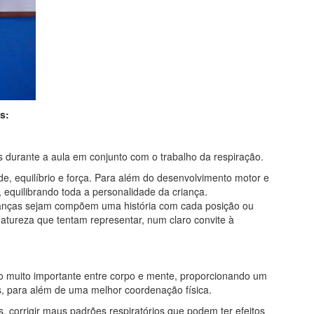
s:
s durante a aula em conjunto com o trabalho da respiração.
e, equilíbrio e força. Para além do desenvolvimento motor e
, equilibrando toda a personalidade da criança.
rianças sejam compõem uma história com cada posição ou
atureza que tentam representar, num claro convite à
ão muito importante entre corpo e mente, proporcionando um
s, para além de uma melhor coordenação física.
s, corrigir maus padrões respiratórios que podem ter efeitos