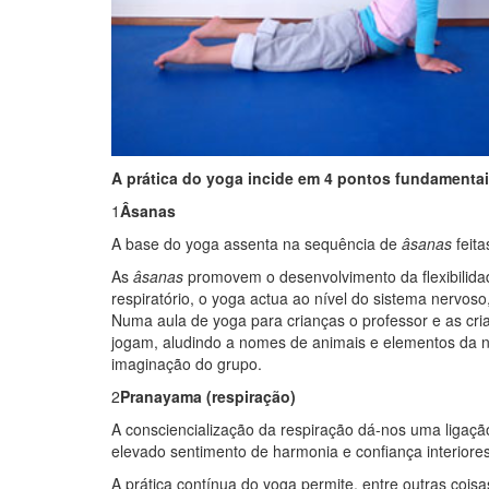
A prática do yoga incide em 4 pontos fundamentai
1
Âsanas
A base do yoga assenta na sequência de
âsanas
feita
As
âsanas
promovem o desenvolvimento da flexibilidad
respiratório, o yoga actua ao nível do sistema nervoso
Numa aula de yoga para crianças o professor e as c
jogam, aludindo a nomes de animais e elementos da n
imaginação do grupo.
2
Pranayama (respiração)
A consciencialização da respiração dá-nos uma ligaç
elevado sentimento de harmonia e confiança interiore
A prática contínua do yoga permite, entre outras coisa