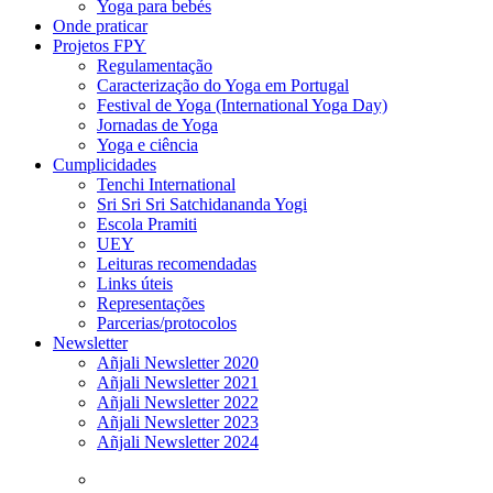
Yoga para bebés
Onde praticar
Projetos FPY
Regulamentação
Caracterização do Yoga em Portugal
Festival de Yoga (International Yoga Day)
Jornadas de Yoga
Yoga e ciência
Cumplicidades
Tenchi International
Sri Sri Sri Satchidananda Yogi
Escola Pramiti
UEY
Leituras recomendadas
Links úteis
Representações
Parcerias/protocolos
Newsletter
Añjali Newsletter 2020
Añjali Newsletter 2021
Añjali Newsletter 2022
Añjali Newsletter 2023
Añjali Newsletter 2024