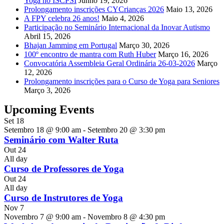
Yoga no ISCPSI
Junho 19, 2026
Prolongamento inscrições CYCrianças 2026
Maio 13, 2026
A FPY celebra 26 anos!
Maio 4, 2026
Participação no Seminário Internacional da Inovar Autismo
Abril 15, 2026
Bhajan Jamming em Portugal
Março 30, 2026
100º encontro de mantra com Ruth Huber
Março 16, 2026
Convocatória Assembleia Geral Ordinária 26-03-2026
Março
12, 2026
Prolongamento inscrições para o Curso de Yoga para Seniores
Março 3, 2026
Upcoming Events
Set
18
Setembro 18 @ 9:00 am
-
Setembro 20 @ 3:30 pm
Seminário com Walter Ruta
Out
24
All day
Curso de Professores de Yoga
Out
24
All day
Curso de Instrutores de Yoga
Nov
7
Novembro 7 @ 9:00 am
-
Novembro 8 @ 4:30 pm