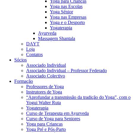
Yoga para Crianças
Yoga nas Escolas
Yoga Sénior
Yoga nas Empresas
Yoga e o Desporto
Yogaterapia
Ayurveda
Massagem Shantala
DAYT
Loja
Contatos
Sócios
Associado Individual
Associado Individual – Professor Federado
Associado Colectivo
Formação
Professores de Yoga
Instrutores de Yoga
“Aprofundar a transmissão da tradição do Yoga”, com o
Yogui Walter Ruta
Yogaterapia
Curso de Terapeuta em Ayurveda
Curso de Yoga para Seniores
Yoga para Crianças
Yoga Pré e Pós-Parto