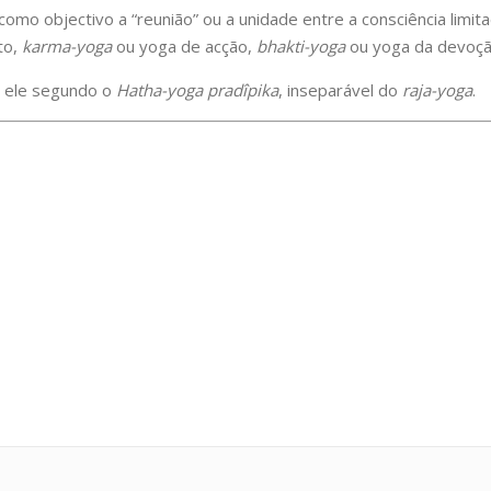
o objectivo a “reunião” ou a unidade entre a consciência limitad
to,
karma-yoga
ou yoga de acção,
bhakti-yoga
ou yoga da devoç
o ele segundo o
Hatha-yoga pradîpika
, inseparável do
raja-yoga
.