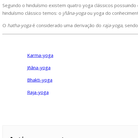
S
egundo o hinduísmo existem quatro yoga clássicos possuindo com
hinduísmo clássico temos: o j
ñâna-yoga
ou yoga do conhecimen
O
hatha-yoga
é considerado uma derivação do
raja-yoga
, send
Karma-yoga
Jñâna-yoga
Bhakti-yoga
Raja-yoga