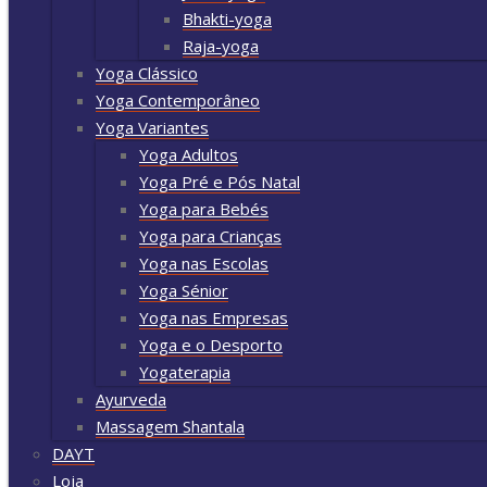
Bhakti-yoga
Raja-yoga
Yoga Clássico
Yoga Contemporâneo
Yoga Variantes
Yoga Adultos
Yoga Pré e Pós Natal
Yoga para Bebés
Yoga para Crianças
Yoga nas Escolas
Yoga Sénior
Yoga nas Empresas
Yoga e o Desporto
Yogaterapia
Ayurveda
Massagem Shantala
DAYT
Loja