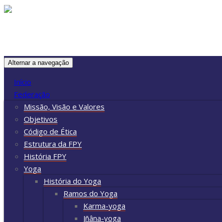
Skip
to
content
Alternar a navegação
Início
Federação
Missão, Visão e Valores
Objetivos
Código de Ética
Estrutura da FPY
História FPY
Yoga
História do Yoga
Ramos do Yoga
Karma-yoga
Jñâna-yoga