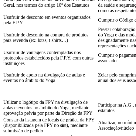
Geral, nos termos do artigo 10º dos Estatutos
da saúde e seguran
como as respeitante
Usufruir de desconto em eventos organizados
Cumprir o Código de
pela F.P.Y.
Prestar colaboração 
Usufruir de desconto na compra de produtos
do Yoga e das modal
para revenda (ex: lotas, t-shirts…)
designadamente nas
representações naci
Usufruir de vantagens contempladas nos
Cumprir o pagament
protocolos estabelecidos pela F.P.Y. com outras
associado
instituições
Usufruir de apoio na divulgação de aulas e
Zelar pelo cumprim
eventos no âmbito do Yoga
anual dos seus asso
Utilizar o logótipo da FPY na divulgação de
Participar na A.G.,
aulas e eventos no âmbito do Yoga, mediante
estatutos
aprovação prévia por parte da Direção da FPY
Constar da listagem de locais de prática da FPY
Atualizar, no míni
(disponibilizada pela FPY no
site
), mediante
Associação/núcleo
submissão de pedido