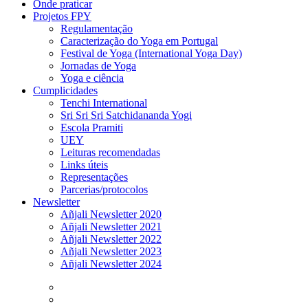
Onde praticar
Projetos FPY
Regulamentação
Caracterização do Yoga em Portugal
Festival de Yoga (International Yoga Day)
Jornadas de Yoga
Yoga e ciência
Cumplicidades
Tenchi International
Sri Sri Sri Satchidananda Yogi
Escola Pramiti
UEY
Leituras recomendadas
Links úteis
Representações
Parcerias/protocolos
Newsletter
Añjali Newsletter 2020
Añjali Newsletter 2021
Añjali Newsletter 2022
Añjali Newsletter 2023
Añjali Newsletter 2024