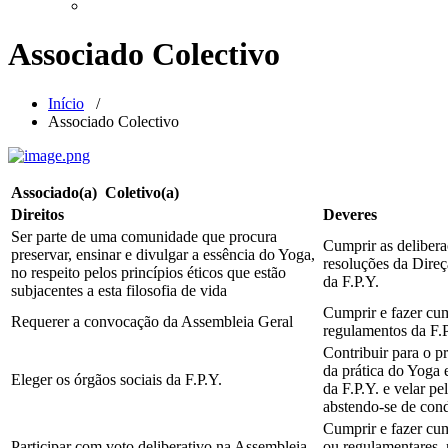
Associado Colectivo
Início
/
Associado Colectivo
Associado(a) Coletivo(a)
Direitos
Deveres
Ser parte de uma comunidade que procura
Cumprir as delibera
preservar, ensinar e divulgar a essência do Yoga,
resoluções da Direç
no respeito pelos princípios éticos que estão
da F.P.Y.
subjacentes a esta filosofia de vida
Cumprir e fazer cum
Requerer a convocação da Assembleia Geral
regulamentos da F.P
Contribuir para o p
da prática do Yoga 
Eleger os órgãos sociais da F.P.Y.
da F.P.Y. e velar p
abstendo-se de con
Cumprir e fazer cum
Participar com voto deliberativo na Assembleia-
ou regulamentares, 