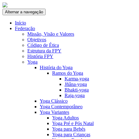
Skip to content
Alternar a navegação
Início
Federação
Missão, Visão e Valores
Objetivos
Código de Ética
Estrutura da FPY
História FPY
Yoga
História do Yoga
Ramos do Yoga
Karma-yoga
Jñâna-yoga
Bhakti-yoga
Raja-yoga
Yoga Clássico
Yoga Contemporâneo
Yoga Variantes
Yoga Adultos
Yoga Pré e Pós Natal
Yoga para Bebés
Yoga para Crianças