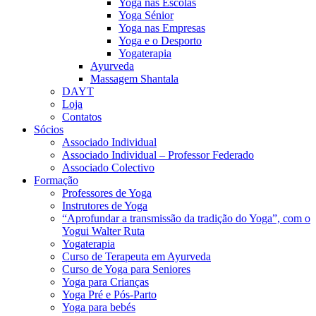
Yoga nas Escolas
Yoga Sénior
Yoga nas Empresas
Yoga e o Desporto
Yogaterapia
Ayurveda
Massagem Shantala
DAYT
Loja
Contatos
Sócios
Associado Individual
Associado Individual – Professor Federado
Associado Colectivo
Formação
Professores de Yoga
Instrutores de Yoga
“Aprofundar a transmissão da tradição do Yoga”, com o
Yogui Walter Ruta
Yogaterapia
Curso de Terapeuta em Ayurveda
Curso de Yoga para Seniores
Yoga para Crianças
Yoga Pré e Pós-Parto
Yoga para bebés