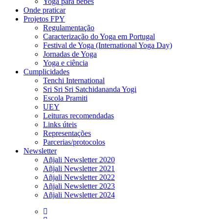
Yoga para bebés
Onde praticar
Projetos FPY
Regulamentação
Caracterização do Yoga em Portugal
Festival de Yoga (International Yoga Day)
Jornadas de Yoga
Yoga e ciência
Cumplicidades
Tenchi International
Sri Sri Sri Satchidananda Yogi
Escola Pramiti
UEY
Leituras recomendadas
Links úteis
Representações
Parcerias/protocolos
Newsletter
Añjali Newsletter 2020
Añjali Newsletter 2021
Añjali Newsletter 2022
Añjali Newsletter 2023
Añjali Newsletter 2024