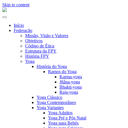
Skip to content
Alternar
a
Início
navegação
Federação
Missão, Visão e Valores
Objetivos
Código de Ética
Estrutura da FPY
História FPY
Yoga
História do Yoga
Ramos do Yoga
Karma-yoga
Jñâna-yoga
Bhakti-yoga
Raja-yoga
Yoga Clássico
Yoga Contemporâneo
Yoga Variantes
Yoga Adultos
Yoga Pré e Pós Natal
Yoga para Bebés