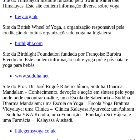
Site do Himalayan Institute fundado pelo Swami Rama das
Himalayas. Este site contém informação diversa sobre yoga.
bwy.org.uk
Site da British Wheel of Yoga, a organização responsável pela
creditação de outras organizações de yoga na Inglaterra.
birthlight.com
Site da Birthlight Foundation fundada por Françoise Barbira
Freedman. Este contem informação sobre yoga pré e pós natal e
yoga para bebés.
www.suddha.net
Site do Prof. Dr. José Ruguê Ribeiro Júnior, Suddha Dharma
Mandalam – Conhecimento, devoção e acção em síntese pelo yoga,
onde pode encontrar on-line, uma Escola de Sabedoria – Suddha
Dharma Mandalam; uma Escola da Yoga – Escola Yoga Brahma
Vidyalaya; uma Clínica – Clínica Kalayasa Ayurveda; um Ashram
– Suddha Y&A Kendra; uma Fundação – Fundação Sri Vájera; e
uma Farmácia – Kalayasa Aushadi.
littlegemsyoga.co.uk