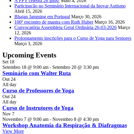
A FPY celebra 26 anos!
Maio 4, 2026
Participação no Seminário Internacional da Inovar Autismo
Abril 15, 2026
Bhajan Jamming em Portugal
Março 30, 2026
100º encontro de mantra com Ruth Huber
Março 16, 2026
Convocatória Assembleia Geral Ordinária 26-03-2026
Março
12, 2026
Prolongamento inscrições para o Curso de Yoga para Seniores
Março 3, 2026
Upcoming Events
Set
18
Setembro 18 @ 9:00 am
-
Setembro 20 @ 3:30 pm
Seminário com Walter Ruta
Out
24
All day
Curso de Professores de Yoga
Out
24
All day
Curso de Instrutores de Yoga
Nov
7
Novembro 7 @ 9:00 am
-
Novembro 8 @ 4:30 pm
Workshop Anatomia da Respiração & Diafragmas
View More