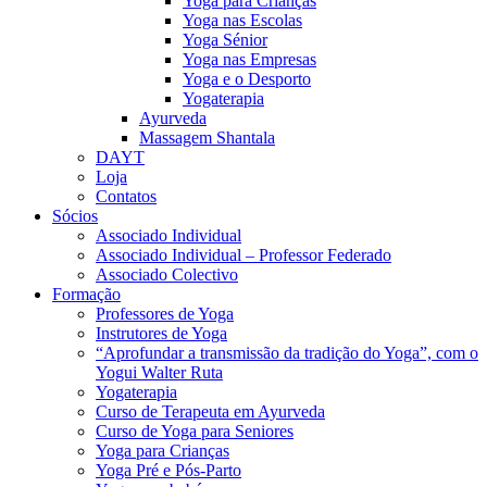
Yoga para Crianças
Yoga nas Escolas
Yoga Sénior
Yoga nas Empresas
Yoga e o Desporto
Yogaterapia
Ayurveda
Massagem Shantala
DAYT
Loja
Contatos
Sócios
Associado Individual
Associado Individual – Professor Federado
Associado Colectivo
Formação
Professores de Yoga
Instrutores de Yoga
“Aprofundar a transmissão da tradição do Yoga”, com o
Yogui Walter Ruta
Yogaterapia
Curso de Terapeuta em Ayurveda
Curso de Yoga para Seniores
Yoga para Crianças
Yoga Pré e Pós-Parto