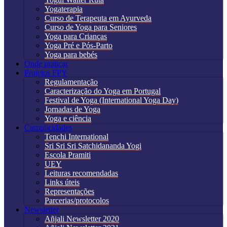
Yogaterapia
Curso de Terapeuta em Ayurveda
Curso de Yoga para Seniores
Yoga para Crianças
Yoga Pré e Pós-Parto
Yoga para bebés
Onde praticar
Projetos FPY
Regulamentação
Caracterização do Yoga em Portugal
Festival de Yoga (International Yoga Day)
Jornadas de Yoga
Yoga e ciência
Cumplicidades
Tenchi International
Sri Sri Sri Satchidananda Yogi
Escola Pramiti
UEY
Leituras recomendadas
Links úteis
Representações
Parcerias/protocolos
Newsletter
Añjali Newsletter 2020