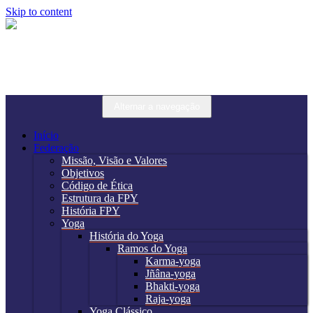
Skip to content
Alternar a navegação
Início
Federação
Missão, Visão e Valores
Objetivos
Código de Ética
Estrutura da FPY
História FPY
Yoga
História do Yoga
Ramos do Yoga
Karma-yoga
Jñâna-yoga
Bhakti-yoga
Raja-yoga
Yoga Clássico