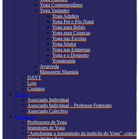
Yoga Contemporâneo
Yoga Variantes
Yoga Adultos
Yoga Pré e Pós Natal
Yoga para Bebés
Yoga para Crianças
Yoga nas Escolas
Yoga Sénior
Yoga nas Empresas
Yoga e o Desporto
Yogaterapia
Ayurveda
Massagem Shantala
DAYT
Loja
Contatos
Sócios
Associado Individual
Associado Individual – Professor Federado
Associado Colectivo
Formação
Professores de Yoga
Instrutores de Yoga
“Aprofundar a transmissão da tradição do Yoga”, com o
Yogui Walter Ruta