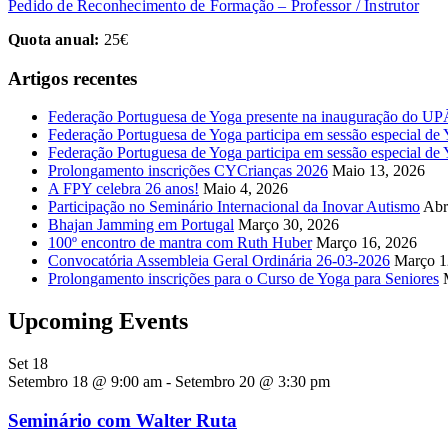
Pedido de Reconhecimento de Formação – Professor / Instrutor
Quota anual:
25€
Artigos recentes
Federação Portuguesa de Yoga presente na inauguração do 
Federação Portuguesa de Yoga participa em sessão especial de Y
Federação Portuguesa de Yoga participa em sessão especial de
Prolongamento inscrições CYCrianças 2026
Maio 13, 2026
A FPY celebra 26 anos!
Maio 4, 2026
Participação no Seminário Internacional da Inovar Autismo
Abr
Bhajan Jamming em Portugal
Março 30, 2026
100º encontro de mantra com Ruth Huber
Março 16, 2026
Convocatória Assembleia Geral Ordinária 26-03-2026
Março 1
Prolongamento inscrições para o Curso de Yoga para Seniores
Upcoming Events
Set
18
Setembro 18 @ 9:00 am
-
Setembro 20 @ 3:30 pm
Seminário com Walter Ruta