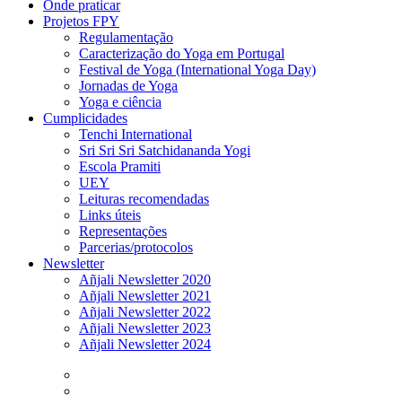
Onde praticar
Projetos FPY
Regulamentação
Caracterização do Yoga em Portugal
Festival de Yoga (International Yoga Day)
Jornadas de Yoga
Yoga e ciência
Cumplicidades
Tenchi International
Sri Sri Sri Satchidananda Yogi
Escola Pramiti
UEY
Leituras recomendadas
Links úteis
Representações
Parcerias/protocolos
Newsletter
Añjali Newsletter 2020
Añjali Newsletter 2021
Añjali Newsletter 2022
Añjali Newsletter 2023
Añjali Newsletter 2024