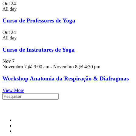
Out
24
All day
Curso de Professores de Yoga
Out
24
All day
Curso de Instrutores de Yoga
Nov
7
Novembro 7 @ 9:00 am
-
Novembro 8 @ 4:30 pm
Workshop Anatomia da Respiração & Diafragmas
View More