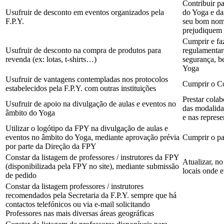
Contribuir p
Usufruir de desconto em eventos organizados pela
do Yoga e das
F.P.Y.
seu bom nome
prejudiquem
Cumprir e faz
Usufruir de desconto na compra de produtos para
regulamentar
revenda (ex: lotas, t-shirts…)
segurança, b
Yoga
Usufruir de vantagens contempladas nos protocolos
Cumprir o Có
estabelecidos pela F.P.Y. com outras instituições
Prestar colab
Usufruir de apoio na divulgação de aulas e eventos no
das modalida
âmbito do Yoga
e nas represe
Utilizar o logótipo da FPY na divulgação de aulas e
eventos no âmbito do Yoga, mediante aprovação prévia
Cumprir o pa
por parte da Direção da FPY
Constar da listagem de professores / instrutores da FPY
Atualizar, n
(disponibilizada pela FPY no site), mediante submissão
locais onde e
de pedido
Constar da listagem professores / instrutores
recomendados pela Secretaria da F.P.Y. sempre que há
contactos telefónicos ou via e-mail solicitando
Professores nas mais diversas áreas geográficas