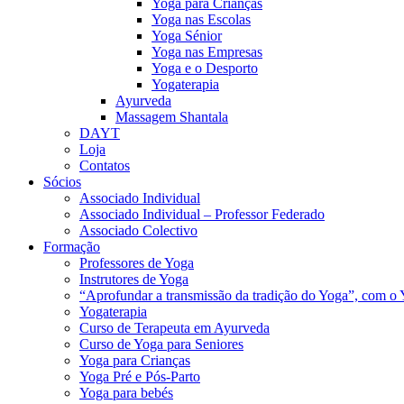
Yoga para Crianças
Yoga nas Escolas
Yoga Sénior
Yoga nas Empresas
Yoga e o Desporto
Yogaterapia
Ayurveda
Massagem Shantala
DAYT
Loja
Contatos
Sócios
Associado Individual
Associado Individual – Professor Federado
Associado Colectivo
Formação
Professores de Yoga
Instrutores de Yoga
“Aprofundar a transmissão da tradição do Yoga”, com o 
Yogaterapia
Curso de Terapeuta em Ayurveda
Curso de Yoga para Seniores
Yoga para Crianças
Yoga Pré e Pós-Parto
Yoga para bebés