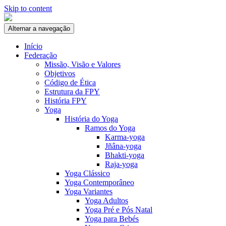
Skip to content
Alternar a navegação
Início
Federação
Missão, Visão e Valores
Objetivos
Código de Ética
Estrutura da FPY
História FPY
Yoga
História do Yoga
Ramos do Yoga
Karma-yoga
Jñâna-yoga
Bhakti-yoga
Raja-yoga
Yoga Clássico
Yoga Contemporâneo
Yoga Variantes
Yoga Adultos
Yoga Pré e Pós Natal
Yoga para Bebés