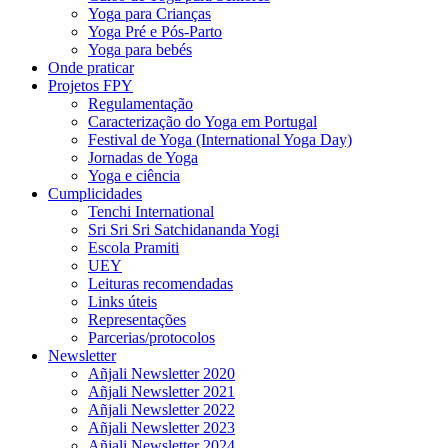
Yoga para Crianças
Yoga Pré e Pós-Parto
Yoga para bebés
Onde praticar
Projetos FPY
Regulamentação
Caracterização do Yoga em Portugal
Festival de Yoga (International Yoga Day)
Jornadas de Yoga
Yoga e ciência
Cumplicidades
Tenchi International
Sri Sri Sri Satchidananda Yogi
Escola Pramiti
UEY
Leituras recomendadas
Links úteis
Representações
Parcerias/protocolos
Newsletter
Añjali Newsletter 2020
Añjali Newsletter 2021
Añjali Newsletter 2022
Añjali Newsletter 2023
Añjali Newsletter 2024