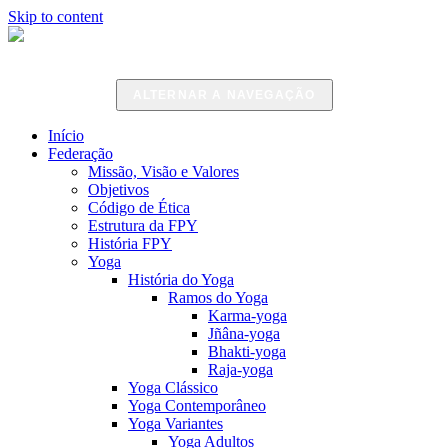
Skip to content
ALTERNAR A NAVEGAÇÃO
Início
Federação
Missão, Visão e Valores
Objetivos
Código de Ética
Estrutura da FPY
História FPY
Yoga
História do Yoga
Ramos do Yoga
Karma-yoga
Jñâna-yoga
Bhakti-yoga
Raja-yoga
Yoga Clássico
Yoga Contemporâneo
Yoga Variantes
Yoga Adultos