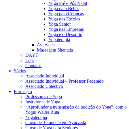
Yoga Pré e Pós Natal
Yoga para Bebés
Yoga para Crianças
Yoga nas Escolas
Yoga Sénior
Yoga nas Empresas
Yoga e o Desporto
Yogaterapia
Ayurveda
Massagem Shantala
DAYT
Loja
Contatos
Sócios
Associado Individual
Associado Individual – Professor Federado
Associado Colectivo
Formação
Professores de Yoga
Instrutores de Yoga
“Aprofundar a transmissão da tradição do Yoga”, com o
Yogui Walter Ruta
Yogaterapia
Curso de Terapeuta em Ayurveda
Curso de Yoga para Seniores