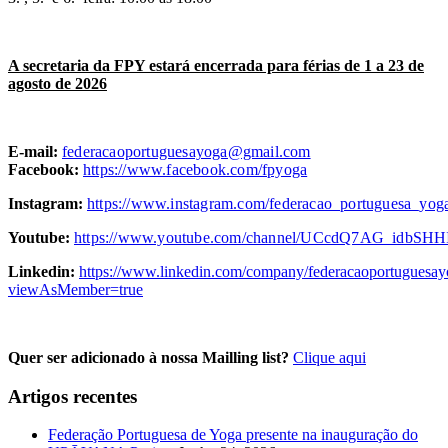
A secretaria da FPY estará encerrada para férias de 1 a 23 de
agosto de 2026
E-mail:
federacaoportuguesayoga@gmail.com
Facebook:
https://www.facebook.com/fpyoga
Instagram:
https://www.instagram.com/federacao_portuguesa_yog
Youtube:
https://www.youtube.com/channel/UCcdQ7AG_idbSH
Linkedin:
https://www.linkedin.com/company/federacaoportuguesay
viewAsMember=true
Quer ser adicionado à nossa Mailling list?
Clique aqui
Artigos recentes
Federação Portuguesa de Yoga presente na inauguração do