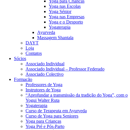
Yoga para Crianças
Yoga nas Escolas
Yoga Sénior
Yoga nas Empresas
Yoga e o Desporto
Yogaterapia
Ayurveda
Massagem Shantala
DAYT
Loja
Contatos
Sócios
Associado Individual
Associado Individual – Professor Federado
Associado Colectivo
Formação
Professores de Yoga
Instrutores de Yoga
“Aprofundar a transmissão da tradição do Yoga”, com o
Yogui Walter Ruta
Yogaterapia
Curso de Terapeuta em Ayurveda
Curso de Yoga para Seniores
Yoga para Crianças
Yoga Pré e Pós-Parto