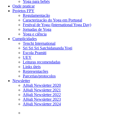
Yoga para bebés
Onde praticar
Projetos FPY
Regulamentação
Caracterização do Yoga em Portugal
Festival de Yoga (International Yoga Day)
Jornadas de Yoga
Yoga e ciência
Cumplicidades
Tenchi International
Sri Sri Sri Satchidananda Yogi
Escola Pramiti
UEY
Leituras recomendadas
Links úteis
Representações
Parcerias/protocolos
Newsletter
Añjali Newsletter 2020
Añjali Newsletter 2021
Añjali Newsletter 2022
Añjali Newsletter 2023
Añjali Newsletter 2024