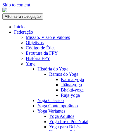
Skip to content
Alternar a navegação
Início
Federação
Missão, Visão e Valores
Objetivos
Código de Ética
Estrutura da FPY
História FPY
Yoga
História do Yoga
Ramos do Yoga
Karma-yoga
Jñâna-yoga
Bhakti-yoga
Raja-yoga
Yoga Clássico
Yoga Contemporâneo
Yoga Variantes
Yoga Adultos
Yoga Pré e Pós Natal
Yoga para Bebés