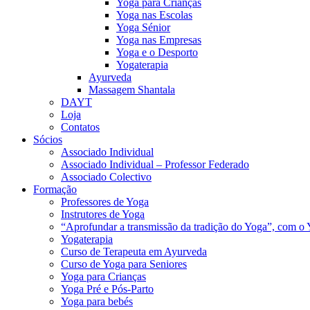
Yoga para Crianças
Yoga nas Escolas
Yoga Sénior
Yoga nas Empresas
Yoga e o Desporto
Yogaterapia
Ayurveda
Massagem Shantala
DAYT
Loja
Contatos
Sócios
Associado Individual
Associado Individual – Professor Federado
Associado Colectivo
Formação
Professores de Yoga
Instrutores de Yoga
“Aprofundar a transmissão da tradição do Yoga”, com o 
Yogaterapia
Curso de Terapeuta em Ayurveda
Curso de Yoga para Seniores
Yoga para Crianças
Yoga Pré e Pós-Parto
Yoga para bebés