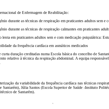
ernacional de Enfermagem de Reabilitação:
igénio durante as técnicas de respiração em praticantes adultos sem e
génio durante as técnicas de respiração calmantes em praticantes adul
ão lenta em praticantes adultos sem e com medicação psiquiátrica: Est
iabilidade da frequência cardíaca em asmáticos medicados
 curta duração creditadas numa Escola básica do concelho de Santar
to relativo à técnica da respiração abdominal. A equipa responsável 
.
rização da variabilidade da frequência cardíaca nas técnicas respir
de Santarém), Júlia Santos (Escola Superior de Saúde -Instituto Polit
itécnico de Santarém).