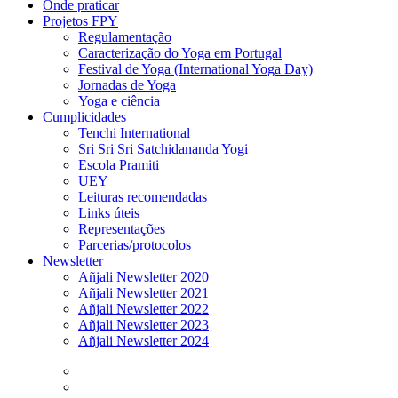
Onde praticar
Projetos FPY
Regulamentação
Caracterização do Yoga em Portugal
Festival de Yoga (International Yoga Day)
Jornadas de Yoga
Yoga e ciência
Cumplicidades
Tenchi International
Sri Sri Sri Satchidananda Yogi
Escola Pramiti
UEY
Leituras recomendadas
Links úteis
Representações
Parcerias/protocolos
Newsletter
Añjali Newsletter 2020
Añjali Newsletter 2021
Añjali Newsletter 2022
Añjali Newsletter 2023
Añjali Newsletter 2024