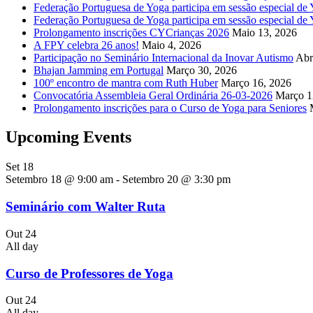
Federação Portuguesa de Yoga participa em sessão especial de Y
Federação Portuguesa de Yoga participa em sessão especial de
Prolongamento inscrições CYCrianças 2026
Maio 13, 2026
A FPY celebra 26 anos!
Maio 4, 2026
Participação no Seminário Internacional da Inovar Autismo
Abr
Bhajan Jamming em Portugal
Março 30, 2026
100º encontro de mantra com Ruth Huber
Março 16, 2026
Convocatória Assembleia Geral Ordinária 26-03-2026
Março 1
Prolongamento inscrições para o Curso de Yoga para Seniores
Upcoming Events
Set
18
Setembro 18 @ 9:00 am
-
Setembro 20 @ 3:30 pm
Seminário com Walter Ruta
Out
24
All day
Curso de Professores de Yoga
Out
24
All day