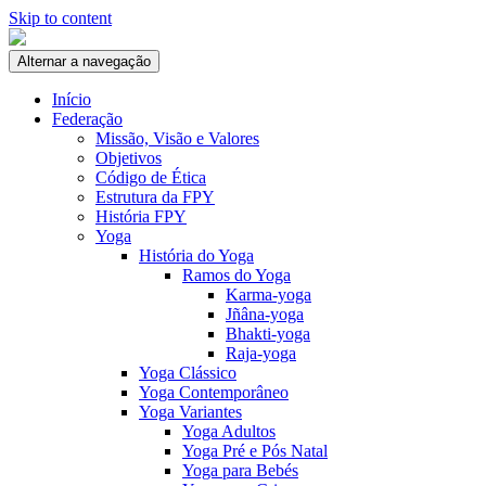
Skip to content
Alternar a navegação
Início
Federação
Missão, Visão e Valores
Objetivos
Código de Ética
Estrutura da FPY
História FPY
Yoga
História do Yoga
Ramos do Yoga
Karma-yoga
Jñâna-yoga
Bhakti-yoga
Raja-yoga
Yoga Clássico
Yoga Contemporâneo
Yoga Variantes
Yoga Adultos
Yoga Pré e Pós Natal
Yoga para Bebés