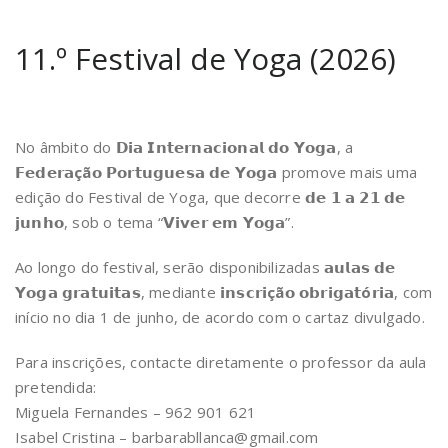
11.º Festival de Yoga (2026)
No âmbito do 𝗗𝗶𝗮 𝗜𝗻𝘁𝗲𝗿𝗻𝗮𝗰𝗶𝗼𝗻𝗮𝗹 𝗱𝗼 𝗬𝗼𝗴𝗮, a
𝗙𝗲𝗱𝗲𝗿𝗮
çã
𝗼 𝗣𝗼𝗿𝘁𝘂𝗴𝘂𝗲𝘀𝗮 𝗱𝗲 𝗬𝗼𝗴𝗮 promove mais uma
edição do Festival de Yoga, que decorre 𝗱𝗲 𝟭 𝗮 𝟮𝟭 𝗱𝗲
𝗷𝘂𝗻𝗵𝗼, sob o tema “𝗩𝗶𝘃𝗲𝗿 𝗲𝗺 𝗬𝗼𝗴𝗮”.
Ao longo do festival, serão disponibilizadas 𝗮𝘂𝗹𝗮𝘀 𝗱𝗲
𝗬𝗼𝗴𝗮 𝗴𝗿𝗮𝘁𝘂𝗶𝘁𝗮𝘀, mediante 𝗶𝗻𝘀𝗰𝗿𝗶
çã
𝗼 𝗼𝗯𝗿𝗶𝗴𝗮𝘁
ó
𝗿𝗶𝗮, com
início no dia 1 de junho, de acordo com o cartaz divulgado.
Para inscrições, contacte diretamente o professor da aula
pretendida:
Miguela Fernandes – 962 901 621
Isabel Cristina – barbarabllanca@gmail.com