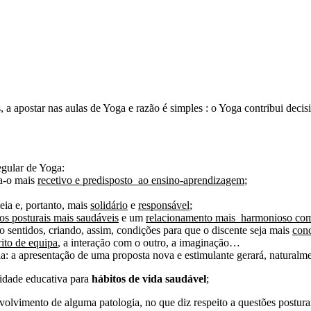
s, a apostar nas aulas de Yoga e razão é simples : o Yoga contribui de
regular de Yoga:
a-o mais
recetivo e predisposto ao ensino-aprendizagem
;
eia e, portanto, mais
solidário
e
responsável
;
os posturais mais saudáveis
e um
relacionamento mais harmonioso co
 sentidos, criando, assim, condições para que o discente seja mais
con
rito de equipa
, a interação com o outro, a imaginação…
la: a apresentação de uma proposta nova e estimulante gerará, naturalm
nidade educativa para
hábitos de vida saudável
;
nvolvimento de alguma patologia, no que diz respeito a questões postur