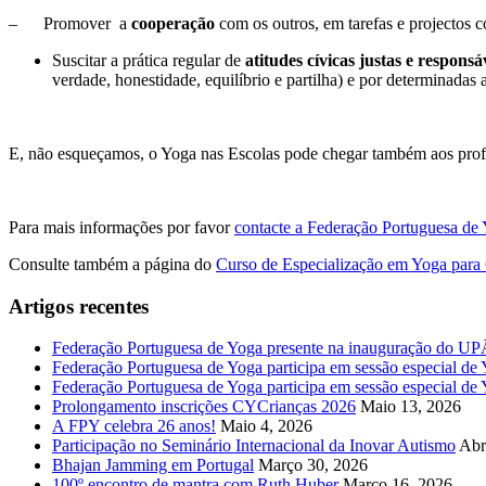
– Promover a
cooperação
com os outros, em tarefas e projectos 
Suscitar a prática regular de
atitudes cívicas justas e responsá
verdade, honestidade, equilíbrio e partilha) e por determinadas 
E, não esqueçamos, o Yoga nas Escolas pode chegar também aos profess
Para mais informações por favor
contacte a Federação Portuguesa de
Consulte também a página do
Curso de Especialização em Yoga para
Artigos recentes
Federação Portuguesa de Yoga presente na inauguração do 
Federação Portuguesa de Yoga participa em sessão especial de Y
Federação Portuguesa de Yoga participa em sessão especial de
Prolongamento inscrições CYCrianças 2026
Maio 13, 2026
A FPY celebra 26 anos!
Maio 4, 2026
Participação no Seminário Internacional da Inovar Autismo
Abr
Bhajan Jamming em Portugal
Março 30, 2026
100º encontro de mantra com Ruth Huber
Março 16, 2026