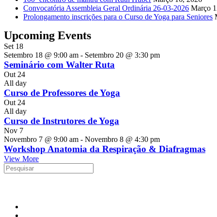
Convocatória Assembleia Geral Ordinária 26-03-2026
Março 1
Prolongamento inscrições para o Curso de Yoga para Seniores
Upcoming Events
Set
18
Setembro 18 @ 9:00 am
-
Setembro 20 @ 3:30 pm
Seminário com Walter Ruta
Out
24
All day
Curso de Professores de Yoga
Out
24
All day
Curso de Instrutores de Yoga
Nov
7
Novembro 7 @ 9:00 am
-
Novembro 8 @ 4:30 pm
Workshop Anatomia da Respiração & Diafragmas
View More