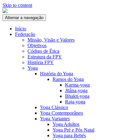
Skip to content
Alternar a navegação
Início
Federação
Missão, Visão e Valores
Objetivos
Código de Ética
Estrutura da FPY
História FPY
Yoga
História do Yoga
Ramos do Yoga
Karma-yoga
Jñâna-yoga
Bhakti-yoga
Raja-yoga
Yoga Clássico
Yoga Contemporâneo
Yoga Variantes
Yoga Adultos
Yoga Pré e Pós Natal
Yoga para Bebés