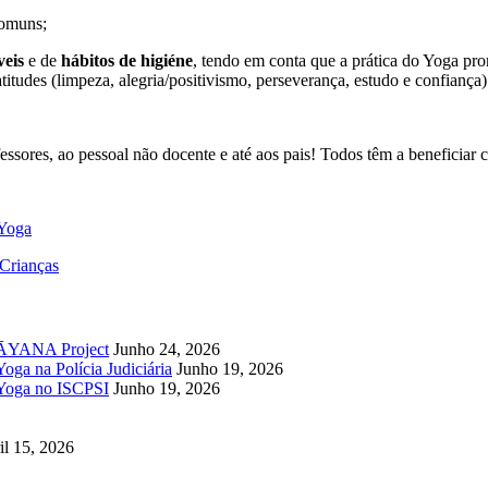
comuns;
veis
e de
hábitos de higiéne
, tendo em conta que a prática do Yoga pro
atitudes (limpeza, alegria/positivismo, perseverança, estudo e confiança)
ores, ao pessoal não docente e até aos pais! Todos têm a beneficiar co
 Yoga
 Crianças
UPĀYANA Project
Junho 24, 2026
oga na Polícia Judiciária
Junho 19, 2026
 Yoga no ISCPSI
Junho 19, 2026
il 15, 2026