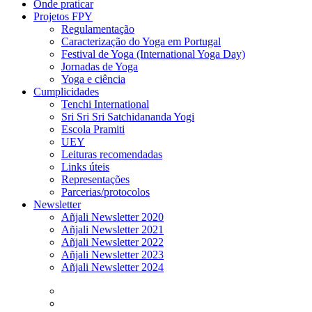
Onde praticar
Projetos FPY
Regulamentação
Caracterização do Yoga em Portugal
Festival de Yoga (International Yoga Day)
Jornadas de Yoga
Yoga e ciência
Cumplicidades
Tenchi International
Sri Sri Sri Satchidananda Yogi
Escola Pramiti
UEY
Leituras recomendadas
Links úteis
Representações
Parcerias/protocolos
Newsletter
Añjali Newsletter 2020
Añjali Newsletter 2021
Añjali Newsletter 2022
Añjali Newsletter 2023
Añjali Newsletter 2024