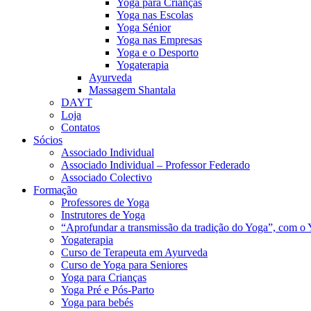
Yoga para Crianças
Yoga nas Escolas
Yoga Sénior
Yoga nas Empresas
Yoga e o Desporto
Yogaterapia
Ayurveda
Massagem Shantala
DAYT
Loja
Contatos
Sócios
Associado Individual
Associado Individual – Professor Federado
Associado Colectivo
Formação
Professores de Yoga
Instrutores de Yoga
“Aprofundar a transmissão da tradição do Yoga”, com o 
Yogaterapia
Curso de Terapeuta em Ayurveda
Curso de Yoga para Seniores
Yoga para Crianças
Yoga Pré e Pós-Parto
Yoga para bebés