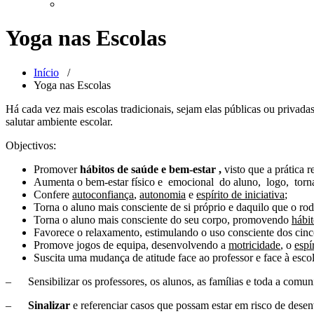
Yoga nas Escolas
Início
/
Yoga nas Escolas
Há cada vez mais escolas tradicionais, sejam elas públicas ou privada
salutar ambiente escolar.
Objectivos:
Promover
hábitos de saúde e bem-estar ,
visto que a prática 
Aumenta o bem-estar físico e emocional do aluno, logo, torn
Confere
autoconfiança
,
autonomia
e
espírito de iniciativa
;
Torna o aluno mais consciente de si próprio e daquilo que o rod
Torna o aluno mais consciente do seu corpo, promovendo
hábit
Favorece o relaxamento, estimulando o uso consciente dos cinco
Promove jogos de equipa, desenvolvendo a
motricidade
, o
espí
Suscita uma mudança de atitude face ao professor e face à esco
– Sensibilizar os professores, os alunos, as famílias e toda a comu
–
Sinalizar
e referenciar casos que possam estar em risco de dese