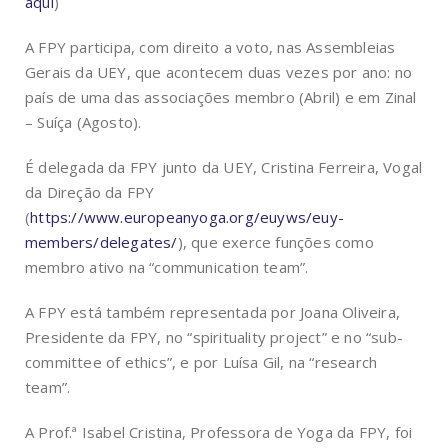
aqui
)
A FPY participa, com direito a voto, nas Assembleias
Gerais da UEY, que acontecem duas vezes por ano: no
país de uma das associações membro (Abril) e em Zinal
– Suíça (Agosto).
É delegada da FPY junto da UEY, Cristina Ferreira, Vogal
da Direção da FPY
(
https://www.europeanyoga.org/euyws/euy-
members/delegates/
), que exerce funções como
membro ativo
na “communication team”.
A FPY está também representada por Joana Oliveira,
Presidente da FPY, no “spirituality project” e no “sub-
committee of ethics”, e por Luísa Gil, na “research
team”.
A Prof.ª Isabel Cristina, Professora de Yoga da FPY, foi