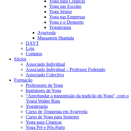
Yoga para Crianças
Yoga nas Escolas
Yoga Sénior
Yoga nas Empresas
Yoga e o Desporto
Yogaterapia
Ayurveda
Massagem Shantala
DAYT
Loja
Contatos
Sócios
Associado Individual
Associado Individual – Professor Federado
Associado Colectivo
Formação
Professores de Yoga
Instrutores de Yoga
“Aprofundar a transmissão da tradição do Yoga”, com o
Yogui Walter Ruta
Yogaterapia
Curso de Terapeuta em Ayurveda
Curso de Yoga para Seniores
Yoga para Crianças
Yoga Pré e Pós-Parto