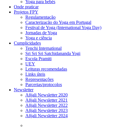
Yoga para bebés
Onde praticar
Projetos FPY
Regulamentação
Caracterização do Yoga em Portugal
Festival de Yoga (International Yoga Day)
Jornadas de Yoga
Yoga e ciência
Cumplicidades
Tenchi International
Sri Sri Sri Satchidananda Yogi
Escola Pramiti
UEY
Leituras recomendadas
Links úteis
Representações
Parcerias/protocolos
Newsletter
Añjali Newsletter 2020
Añjali Newsletter 2021
Añjali Newsletter 2022
Añjali Newsletter 2023
Añjali Newsletter 2024