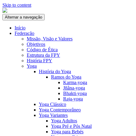
Skip to content
Alternar a navegação
Início
Federação
Missão, Visão e Valores
Objetivos
Código de Ética
Estrutura da FPY
História FPY
Yoga
História do Yoga
Ramos do Yoga
Karma-yoga
Jñâna-yoga
Bhakti-yoga
Raja-yoga
Yoga Clássico
Yoga Contemporâneo
Yoga Variantes
Yoga Adultos
Yoga Pré e Pós Natal
Yoga para Bebés