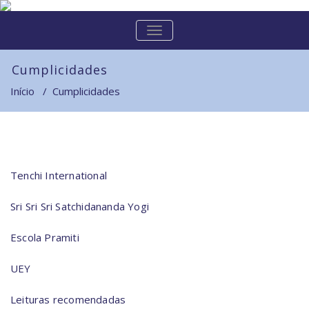
Skip
to
ALTERNAR
content
A
NAVEGAÇÃO
Cumplicidades
Início
/
Cumplicidades
Tenchi International
Sri Sri Sri Satchidananda Yogi
Escola Pramiti
UEY
Leituras recomendadas