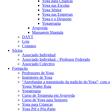
Yoga para Crianças
Yoga nas Escolas
Yoga Sénior
Yoga nas Empresas
Yoga e o Desporto
Yogaterapia
Ayurveda
Massagem Shantala
DAYT
Loja
Contatos
Sócios
Associado Individual
Associado Individual – Professor Federado
Associado Colectivo
Formação
Professores de Yoga
Instrutores de Yoga
“Aprofundar a transmissão da tradição do Yoga”, com o
Yogui Walter Ruta
Yogaterapia
Curso de Terapeuta em Ayurveda
Curso de Yoga para Seniores
Yoga para Crianças
Yoga Pré e Pós-Parto