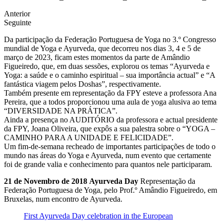
Anterior
Seguinte
Da participação da Federação Portuguesa de Yoga no 3.º Congresso
mundial de Yoga e Ayurveda, que decorreu nos dias 3, 4 e 5 de
março de 2023, ficam estes momentos da parte de Amândio
Figueiredo, que, em duas sessões, explorou os temas “Ayurveda e
Yoga: a saúde e o caminho espiritual – sua importância actual” e “A
fantástica viagem pelos Doshas”, respectivamente.
Também presente em representação da FPY esteve a professora Ana
Pereira, que a todos proporcionou uma aula de yoga alusiva ao tema
“DIVERSIDADE NA PRÁTICA”.
Ainda a presença no AUDITÓRIO da professora e actual presidente
da FPY, Joana Oliveira, que expôs a sua palestra sobre o “YOGA –
CAMINHO PARA A UNIDADE E FELICIDADE”.
Um fim-de-semana recheado de importantes participações de todo o
mundo nas áreas do Yoga e Ayurveda, num evento que certamente
foi de grande valia e conhecimento para quantos nele participaram.
21 de Novembro de 2018
Ayurveda Day
Representação da
Federação Portuguesa de Yoga, pelo Prof.º Amândio Figueiredo, em
Bruxelas, num encontro de Ayurveda.
First Ayurveda Day celebration in the European