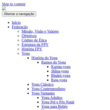
Skip to content
Alternar a navegação
Início
Federação
Missão, Visão e Valores
Objetivos
Código de Ética
Estrutura da FPY
História FPY
Yoga
História do Yoga
Ramos do Yoga
Karma-yoga
Jñâna-yoga
Bhakti-yoga
Raja-yoga
Yoga Clássico
Yoga Contemporâneo
Yoga Variantes
Yoga Adultos
Yoga Pré e Pós Natal
Yoga para Bebés