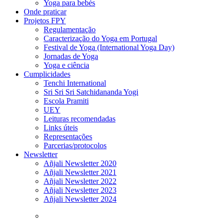
Yoga para bebés
Onde praticar
Projetos FPY
Regulamentação
Caracterização do Yoga em Portugal
Festival de Yoga (International Yoga Day)
Jornadas de Yoga
Yoga e ciência
Cumplicidades
Tenchi International
Sri Sri Sri Satchidananda Yogi
Escola Pramiti
UEY
Leituras recomendadas
Links úteis
Representações
Parcerias/protocolos
Newsletter
Añjali Newsletter 2020
Añjali Newsletter 2021
Añjali Newsletter 2022
Añjali Newsletter 2023
Añjali Newsletter 2024