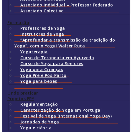
Associado Individual – Professor Federado
Associado Colectivo
Formação
Professores de Yoga
Instrutores de Yoga
“Aprofundar a transmissão da tradição do
Yoga”, com o Yogui Walter Ruta
Yogaterapia
Curso de Terapeuta em Ayurveda
Curso de Yoga para Seniores
Yoga para Crianças
Yoga Pré e Pós-Parto
Yoga para bebés
Onde praticar
Projetos FPY
Regulamentação
Caracterização do Yoga em Portugal
Festival de Yoga (International Yoga Day)
Jornadas de Yoga
Yoga e ciência