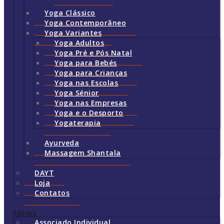
Yoga Clássico
Yoga Contemporâneo
Yoga Variantes
Yoga Adultos
Yoga Pré e Pós Natal
Yoga para Bebés
Yoga para Crianças
Yoga nas Escolas
Yoga Sénior
Yoga nas Empresas
Yoga e o Desporto
Yogaterapia
Ayurveda
Massagem Shantala
DAYT
Loja
Contatos
Sócios
Associado Individual