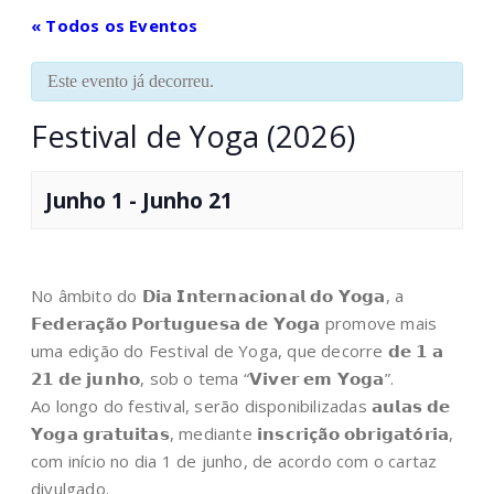
« Todos os Eventos
Este evento já decorreu.
Festival de Yoga (2026)
Junho 1
-
Junho 21
No âmbito do 𝗗𝗶𝗮 𝗜𝗻𝘁𝗲𝗿𝗻𝗮𝗰𝗶𝗼𝗻𝗮𝗹 𝗱𝗼 𝗬𝗼𝗴𝗮, a
𝗙𝗲𝗱𝗲𝗿𝗮
çã
𝗼 𝗣𝗼𝗿𝘁𝘂𝗴𝘂𝗲𝘀𝗮 𝗱𝗲 𝗬𝗼𝗴𝗮 promove mais
uma edição do Festival de Yoga, que decorre 𝗱𝗲 𝟭 𝗮
𝟮𝟭 𝗱𝗲 𝗷𝘂𝗻𝗵𝗼, sob o tema “𝗩𝗶𝘃𝗲𝗿 𝗲𝗺 𝗬𝗼𝗴𝗮”.
Ao longo do festival, serão disponibilizadas 𝗮𝘂𝗹𝗮𝘀 𝗱𝗲
𝗬𝗼𝗴𝗮 𝗴𝗿𝗮𝘁𝘂𝗶𝘁𝗮𝘀, mediante 𝗶𝗻𝘀𝗰𝗿𝗶
çã
𝗼 𝗼𝗯𝗿𝗶𝗴𝗮𝘁
ó
𝗿𝗶𝗮,
com início no dia 1 de junho, de acordo com o cartaz
divulgado.