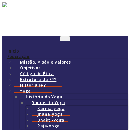
Skip
to
content
ALTERNAR
A
NAVEGAÇÃO
Início
Federação
Missão, Visão e Valores
Objetivos
Código de Ética
Estrutura da FPY
História FPY
Yoga
História do Yoga
Ramos do Yoga
Karma-yoga
Jñâna-yoga
Bhakti-yoga
Raja-yoga