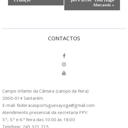
Crianças
pés e arcos” com Hugo
Abecassis
»
CONTACTOS
Campo Infante da Câmara (campo da feira)
2000-014 Santarém
E-mail: federacaoportuguesayoga@gmail.com
Atendimento presencial da secretaria FPY:
3.ª, 5.ª e 6.ª feira das 10:00 às 18:00
Telefone: 243 321 715