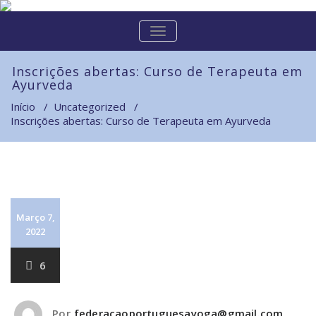
Skip
to
ALTERNAR
content
A
NAVEGAÇÃO
Inscrições abertas: Curso de Terapeuta em
Ayurveda
Início
/
Uncategorized
/
Inscrições abertas: Curso de Terapeuta em Ayurveda
Março 7,
2022
6
Por
federacaoportuguesayoga@gmail.com