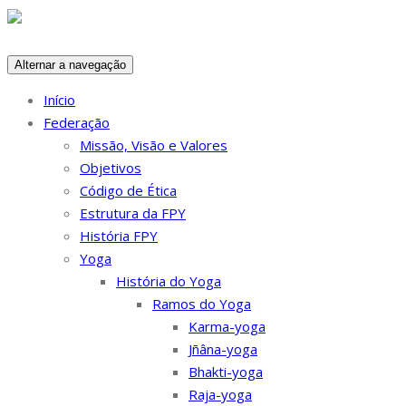
Skip
to
content
Alternar a navegação
Início
Federação
Missão, Visão e Valores
Objetivos
Código de Ética
Estrutura da FPY
História FPY
Yoga
História do Yoga
Ramos do Yoga
Karma-yoga
Jñâna-yoga
Bhakti-yoga
Raja-yoga