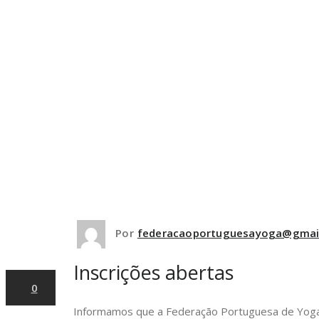
Inscrições abertas
Por
federacaoportuguesayoga@gmai
Fevereiro
21, 2024
Inscrições abertas
0
Informamos que a Federação Portuguesa de Yoga ab