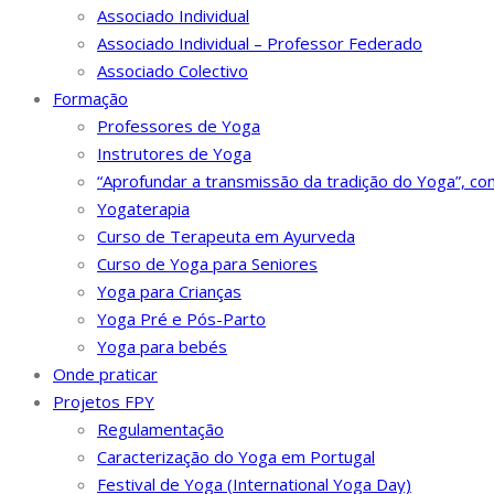
Associado Individual
Associado Individual – Professor Federado
Associado Colectivo
Formação
Professores de Yoga
Instrutores de Yoga
“Aprofundar a transmissão da tradição do Yoga”, co
Yogaterapia
Curso de Terapeuta em Ayurveda
Curso de Yoga para Seniores
Yoga para Crianças
Yoga Pré e Pós-Parto
Yoga para bebés
Onde praticar
Projetos FPY
Regulamentação
Caracterização do Yoga em Portugal
Festival de Yoga (International Yoga Day)