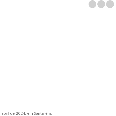
Início
/
Uncategorized
/
Inscrições abertas
 abril de 2024, em Santarém.