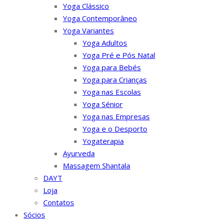
Yoga Clássico
Yoga Contemporâneo
Yoga Variantes
Yoga Adultos
Yoga Pré e Pós Natal
Yoga para Bebés
Yoga para Crianças
Yoga nas Escolas
Yoga Sénior
Yoga nas Empresas
Yoga e o Desporto
Yogaterapia
Ayurveda
Massagem Shantala
DAYT
Loja
Contatos
Sócios