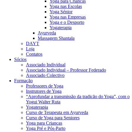
Yoga para Crianças
Yoga nas Escolas
Yoga Sénior
Yoga nas Empresas
Yoga e o Desporto
Yogaterapia
Ayurveda
Massagem Shantala
DAYT
Loja
Contatos
Sócios
Associado Individual
Associado Individual – Professor Federado
Associado Colectivo
Formação
Professores de Yoga
Instrutores de Yoga
“Aprofundar a transmissão da tradição do Yoga”, com o
Yogui Walter Ruta
Yogaterapia
Curso de Terapeuta em Ayurveda
Curso de Yoga para Seniores
Yoga para Crianças
Yoga Pré e Pós-Parto