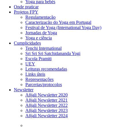
Yoga para bebés
Onde praticar
Projetos FPY
Regulamentação
Caracterização do Yoga em Portugal
Festival de Yoga (International Yoga Day)
Jornadas de Yoga
Yoga e ciência
Cumplicidades
Tenchi International
Sri Sri Sri Satchidananda Yogi
Escola Pramiti
UEY
Leituras recomendadas
Links úteis
Representações
Parcerias/protocolos
Newsletter
Añjali Newsletter 2020
Añjali Newsletter 2021
Añjali Newsletter 2022
Añjali Newsletter 2023
Añjali Newsletter 2024