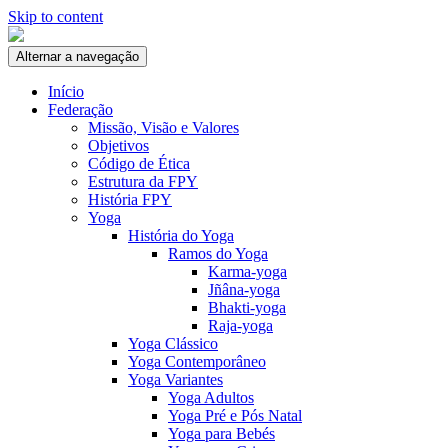
Skip to content
Alternar a navegação
Início
Federação
Missão, Visão e Valores
Objetivos
Código de Ética
Estrutura da FPY
História FPY
Yoga
História do Yoga
Ramos do Yoga
Karma-yoga
Jñâna-yoga
Bhakti-yoga
Raja-yoga
Yoga Clássico
Yoga Contemporâneo
Yoga Variantes
Yoga Adultos
Yoga Pré e Pós Natal
Yoga para Bebés