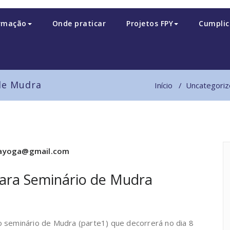
rmação
Onde praticar
Projetos FPY
Cumplic
 de Mudra
Início
/
Uncategori
sayoga@gmail.com
para Seminário de Mudra
o seminário de Mudra (parte1) que decorrerá no dia 8