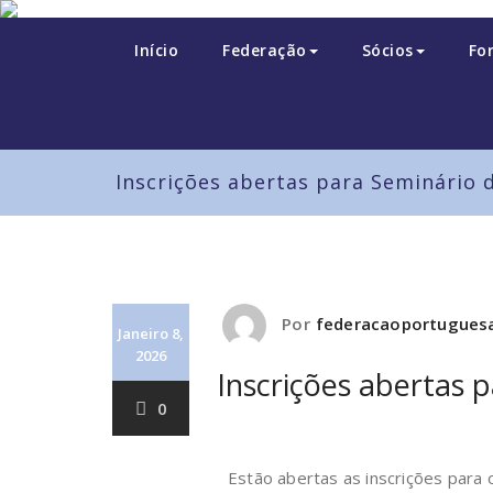
Início
Federação
Sócios
Fo
Inscrições abertas para Seminário
Por
federacaoportugue
Janeiro 8,
2026
Inscrições abertas 
0
Estão abertas as inscrições para 