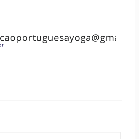
acaoportuguesayoga@gmail.c
or