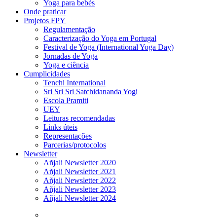
Yoga para bebés
Onde praticar
Projetos FPY
Regulamentação
Caracterização do Yoga em Portugal
Festival de Yoga (International Yoga Day)
Jornadas de Yoga
Yoga e ciência
Cumplicidades
Tenchi International
Sri Sri Sri Satchidananda Yogi
Escola Pramiti
UEY
Leituras recomendadas
Links úteis
Representações
Parcerias/protocolos
Newsletter
Añjali Newsletter 2020
Añjali Newsletter 2021
Añjali Newsletter 2022
Añjali Newsletter 2023
Añjali Newsletter 2024