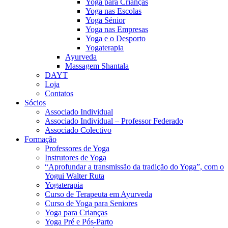
Yoga para Crianças
Yoga nas Escolas
Yoga Sénior
Yoga nas Empresas
Yoga e o Desporto
Yogaterapia
Ayurveda
Massagem Shantala
DAYT
Loja
Contatos
Sócios
Associado Individual
Associado Individual – Professor Federado
Associado Colectivo
Formação
Professores de Yoga
Instrutores de Yoga
“Aprofundar a transmissão da tradição do Yoga”, com o
Yogui Walter Ruta
Yogaterapia
Curso de Terapeuta em Ayurveda
Curso de Yoga para Seniores
Yoga para Crianças
Yoga Pré e Pós-Parto