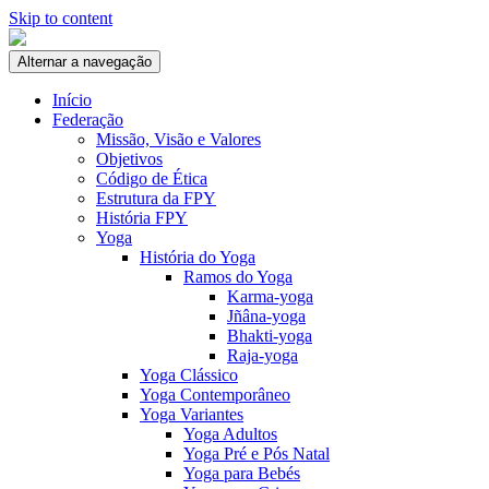
Skip to content
Alternar a navegação
Início
Federação
Missão, Visão e Valores
Objetivos
Código de Ética
Estrutura da FPY
História FPY
Yoga
História do Yoga
Ramos do Yoga
Karma-yoga
Jñâna-yoga
Bhakti-yoga
Raja-yoga
Yoga Clássico
Yoga Contemporâneo
Yoga Variantes
Yoga Adultos
Yoga Pré e Pós Natal
Yoga para Bebés