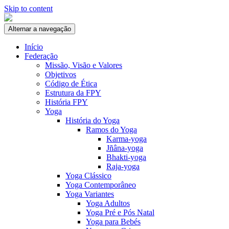
Skip to content
Alternar a navegação
Início
Federação
Missão, Visão e Valores
Objetivos
Código de Ética
Estrutura da FPY
História FPY
Yoga
História do Yoga
Ramos do Yoga
Karma-yoga
Jñâna-yoga
Bhakti-yoga
Raja-yoga
Yoga Clássico
Yoga Contemporâneo
Yoga Variantes
Yoga Adultos
Yoga Pré e Pós Natal
Yoga para Bebés