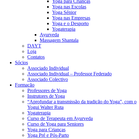
Yoga para Crianças
Yoga nas Escolas
Yoga Sénior
Yoga nas Empresas
Yoga e o Desporto
Yogaterapia
Ayurveda
Massagem Shantala
DAYT
Loja
Contatos
Sócios
Associado Individual
Associado Individual – Professor Federado
Associado Colectivo
Formação
Professores de Yoga
Instrutores de Yoga
“Aprofundar a transmissão da tradição do Yoga”, com o
Yogui Walter Ruta
Yogaterapia
Curso de Terapeuta em Ayurveda
Curso de Yoga para Seniores
Yoga para Crianças
Yoga Pré e Pós-Parto