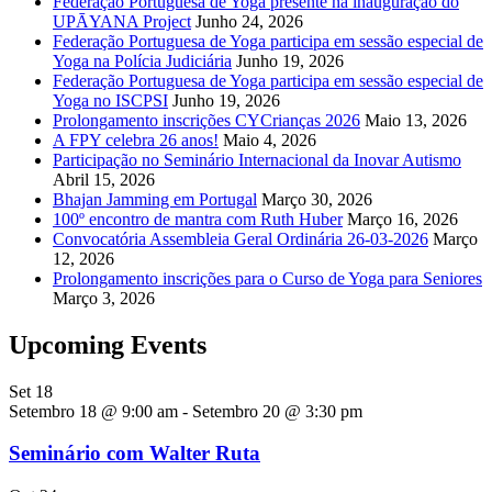
Federação Portuguesa de Yoga presente na inauguração do
UPĀYANA Project
Junho 24, 2026
Federação Portuguesa de Yoga participa em sessão especial de
Yoga na Polícia Judiciária
Junho 19, 2026
Federação Portuguesa de Yoga participa em sessão especial de
Yoga no ISCPSI
Junho 19, 2026
Prolongamento inscrições CYCrianças 2026
Maio 13, 2026
A FPY celebra 26 anos!
Maio 4, 2026
Participação no Seminário Internacional da Inovar Autismo
Abril 15, 2026
Bhajan Jamming em Portugal
Março 30, 2026
100º encontro de mantra com Ruth Huber
Março 16, 2026
Convocatória Assembleia Geral Ordinária 26-03-2026
Março
12, 2026
Prolongamento inscrições para o Curso de Yoga para Seniores
Março 3, 2026
Upcoming Events
Set
18
Setembro 18 @ 9:00 am
-
Setembro 20 @ 3:30 pm
Seminário com Walter Ruta