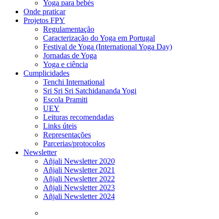
Yoga para bebés
Onde praticar
Projetos FPY
Regulamentação
Caracterização do Yoga em Portugal
Festival de Yoga (International Yoga Day)
Jornadas de Yoga
Yoga e ciência
Cumplicidades
Tenchi International
Sri Sri Sri Satchidananda Yogi
Escola Pramiti
UEY
Leituras recomendadas
Links úteis
Representações
Parcerias/protocolos
Newsletter
Añjali Newsletter 2020
Añjali Newsletter 2021
Añjali Newsletter 2022
Añjali Newsletter 2023
Añjali Newsletter 2024