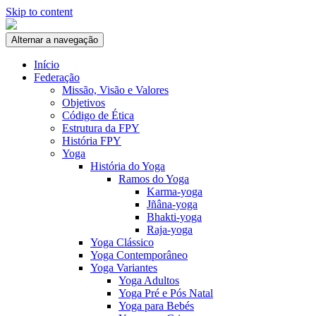
Skip to content
Alternar a navegação
Início
Federação
Missão, Visão e Valores
Objetivos
Código de Ética
Estrutura da FPY
História FPY
Yoga
História do Yoga
Ramos do Yoga
Karma-yoga
Jñâna-yoga
Bhakti-yoga
Raja-yoga
Yoga Clássico
Yoga Contemporâneo
Yoga Variantes
Yoga Adultos
Yoga Pré e Pós Natal
Yoga para Bebés