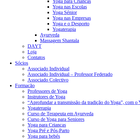
Yoga para Crianças
Yoga nas Escolas
Yoga Sénior
Yoga nas Empresas
Yoga e o Desporto
Yogaterapia
Ayurveda
Massagem Shantala
DAYT
Loja
Contatos
Sócios
Associado Individual
Associado Individual – Professor Federado
Associado Colectivo
Formação
Professores de Yoga
Instrutores de Yoga
“Aprofundar a transmissão da tradição do Yoga”, com o 
Yogaterapia
Curso de Terapeuta em Ayurveda
Curso de Yoga para Seniores
Yoga para Crianças
Yoga Pré e Pós-Parto
Yoga para bebés