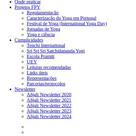
Onde praticar
Projetos FPY
Regulamentação
Caracterização do Yoga em Portugal
Festival de Yoga (International Yoga Day)
Jornadas de Yoga
Yoga e ciência
Cumplicidades
Tenchi International
Sri Sri Sri Satchidananda Yogi
Escola Pramiti
UEY
Leituras recomendadas
Links úteis
Representações
Parcerias/protocolos
Newsletter
Añjali Newsletter 2020
Añjali Newsletter 2021
Añjali Newsletter 2022
Añjali Newsletter 2023
Añjali Newsletter 2024