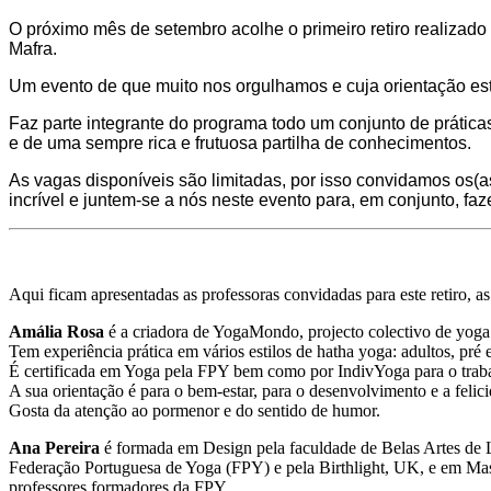
O próximo mês de setembro acolhe o primeiro retiro realizado
Mafra.
Um evento de que muito nos orgulhamos e cuja orientação est
Faz parte integrante do programa todo um conjunto de prátic
e de uma sempre rica e frutuosa partilha de conhecimentos.
As vagas disponíveis são limitadas, por isso convidamos os(a
incrível e juntem-se a nós neste evento para, em conjunto, f
Aqui ficam apresentadas as professoras convidadas para este retiro, as
Amália Rosa
é a criadora de YogaMondo, projecto colectivo de yoga 
Tem experiência prática em vários estilos de hatha yoga: adultos, pré 
É certificada em Yoga pela FPY bem como por IndivYoga para o trabalh
A sua orientação é para o bem-estar, para o desenvolvimento e a felici
Gosta da atenção ao pormenor e do sentido de humor.
Ana Pereira
é formada em Design pela faculdade de Belas Artes de L
Federação Portuguesa de Yoga (FPY) e pela Birthlight, UK, e em Mass
professores formadores da FPY.