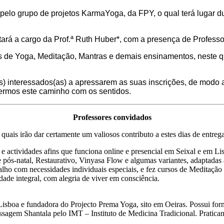
 pelo grupo de projetos KarmaYoga, da FPY, o qual terá lugar 
ará a cargo da Prof.ª Ruth Huber*, com a presença de Profess
as de Yoga, Meditação, Mantras e demais ensinamentos, neste q
s) interessados(as) a apressarem as suas inscrições, de modo a
azermos este caminho com os sentidos.
Professores convidados
 quais irão dar certamente um valiosos contributo a estes dias de entreg
e actividades afins que funciona online e presencial em Seixal e em Li
e pós-natal, Restaurativo, Vinyasa Flow e algumas variantes, adaptadas 
o com necessidades individuais especiais, e fez cursos de Meditação e
dade integral, com alegria de viver em consciência.
isboa e fundadora do Projecto Prema Yoga, sito em Oeiras. Possui form
agem Shantala pelo IMT – Instituto de Medicina Tradicional. Praticant