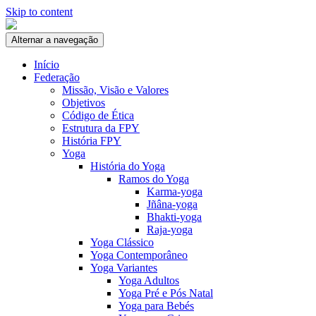
Skip to content
Alternar a navegação
Início
Federação
Missão, Visão e Valores
Objetivos
Código de Ética
Estrutura da FPY
História FPY
Yoga
História do Yoga
Ramos do Yoga
Karma-yoga
Jñâna-yoga
Bhakti-yoga
Raja-yoga
Yoga Clássico
Yoga Contemporâneo
Yoga Variantes
Yoga Adultos
Yoga Pré e Pós Natal
Yoga para Bebés