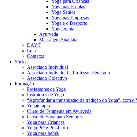
Yoga para Crianças
Yoga nas Escolas
Yoga Sénior
Yoga nas Empresas
Yoga e o Desporto
Yogaterapia
Ayurveda
Massagem Shantala
DAYT
Loja
Contatos
Sócios
Associado Individual
Associado Individual – Professor Federado
Associado Colectivo
Formação
Professores de Yoga
Instrutores de Yoga
“Aprofundar a transmissão da tradição do Yoga”, com o 
Yogaterapia
Curso de Terapeuta em Ayurveda
Curso de Yoga para Seniores
Yoga para Crianças
Yoga Pré e Pós-Parto
Yoga para bebés