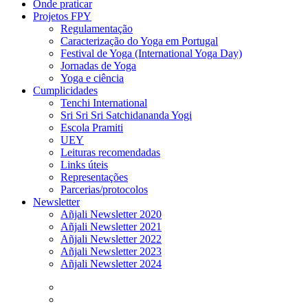
Onde praticar
Projetos FPY
Regulamentação
Caracterização do Yoga em Portugal
Festival de Yoga (International Yoga Day)
Jornadas de Yoga
Yoga e ciência
Cumplicidades
Tenchi International
Sri Sri Sri Satchidananda Yogi
Escola Pramiti
UEY
Leituras recomendadas
Links úteis
Representações
Parcerias/protocolos
Newsletter
Añjali Newsletter 2020
Añjali Newsletter 2021
Añjali Newsletter 2022
Añjali Newsletter 2023
Añjali Newsletter 2024