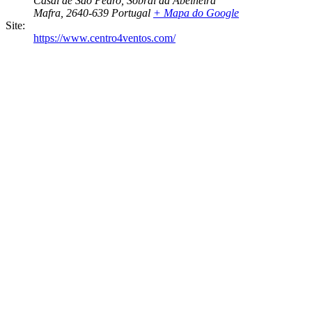
Casal de São Pedro, Sobral da Abelheira
Mafra
,
2640-639
Portugal
+ Mapa do Google
Site:
https://www.centro4ventos.com/