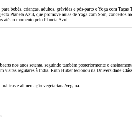
 para bebés, crianças, adultos, grávidas e pós-parto e Yoga com Taças 
jecto Planeta Azul, que promove aulas de Yoga com Som, concertos med
os até ao momento pelo Planeta Azul.
rts nos anos setenta, seguindo também posteriormente o ensinamento 
m visitas regulares à Índia. Ruth Huber lecionou na Universidade Cláss
s práticas e alimentação vegetariana/vegana.
o.