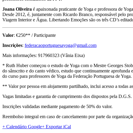
Joana Oliveira
é apaixonada praticante de Yoga e professora de Yoga
Desde 2012, é, juntamente com Ricardo Branco, responsável pelo pro
Viagem Interior e Água. Libertando Emoções são os três CD’s editad
Valor
: €250** / Participante
Inscrições
:
federacaoportugues
ayoga@gmail.com
Mais informações: 917960323 (Vânia Eixa)
* Ruth Huber começou o estudo de Yoga com o Mestre Georges Stobbae
do sânscrito e do canto védico, estudo que continuamente aprofunda e
do curso para professores de Yoga da Federação Portuguesa de Yoga.
** Valor por pessoa em alojamento partilhado, inclui acesso a todas a
Vagas limitadas e garantia de cumprimento dos dispostos pela D.G.S.
Inscrições validadas mediante pagamento de 50% do valor.
Reembolso integral em caso de cancelamento por parte da organizaçã
+ Calendário Google
+ Exportar iCal