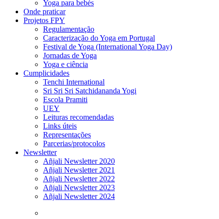
Yoga para bebés
Onde praticar
Projetos FPY
Regulamentação
Caracterização do Yoga em Portugal
Festival de Yoga (International Yoga Day)
Jornadas de Yoga
Yoga e ciência
Cumplicidades
Tenchi International
Sri Sri Sri Satchidananda Yogi
Escola Pramiti
UEY
Leituras recomendadas
Links úteis
Representações
Parcerias/protocolos
Newsletter
Añjali Newsletter 2020
Añjali Newsletter 2021
Añjali Newsletter 2022
Añjali Newsletter 2023
Añjali Newsletter 2024