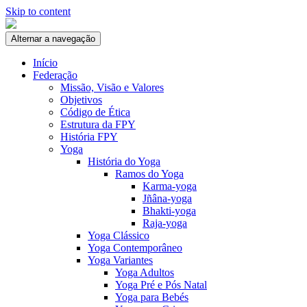
Skip to content
Alternar a navegação
Início
Federação
Missão, Visão e Valores
Objetivos
Código de Ética
Estrutura da FPY
História FPY
Yoga
História do Yoga
Ramos do Yoga
Karma-yoga
Jñâna-yoga
Bhakti-yoga
Raja-yoga
Yoga Clássico
Yoga Contemporâneo
Yoga Variantes
Yoga Adultos
Yoga Pré e Pós Natal
Yoga para Bebés