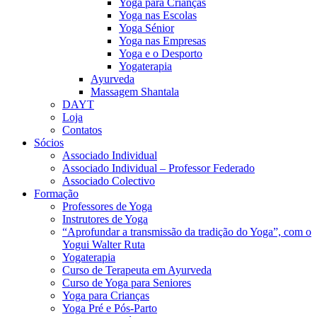
Yoga para Crianças
Yoga nas Escolas
Yoga Sénior
Yoga nas Empresas
Yoga e o Desporto
Yogaterapia
Ayurveda
Massagem Shantala
DAYT
Loja
Contatos
Sócios
Associado Individual
Associado Individual – Professor Federado
Associado Colectivo
Formação
Professores de Yoga
Instrutores de Yoga
“Aprofundar a transmissão da tradição do Yoga”, com o
Yogui Walter Ruta
Yogaterapia
Curso de Terapeuta em Ayurveda
Curso de Yoga para Seniores
Yoga para Crianças
Yoga Pré e Pós-Parto