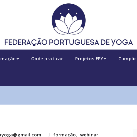
rmação
Onde praticar
Projetos FPY
Cumplic
sayoga@gmail.com
formação
,
webinar