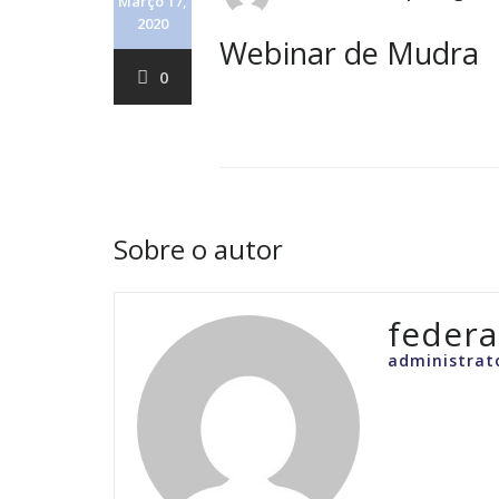
Março 17,
2020
Webinar de Mudra
0
Sobre o autor
feder
administrat