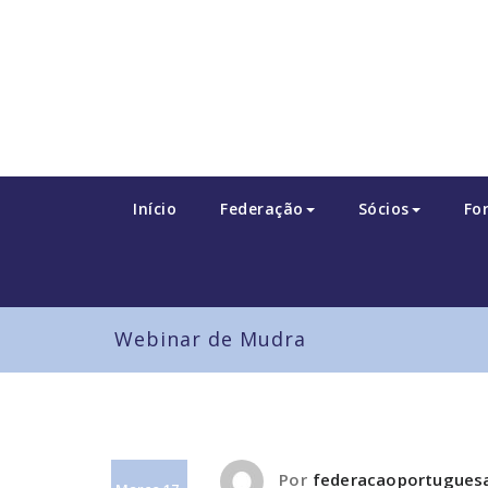
Skip
to
content
Início
Federação
Sócios
Fo
Webinar de Mudra
Por
federacaoportugue