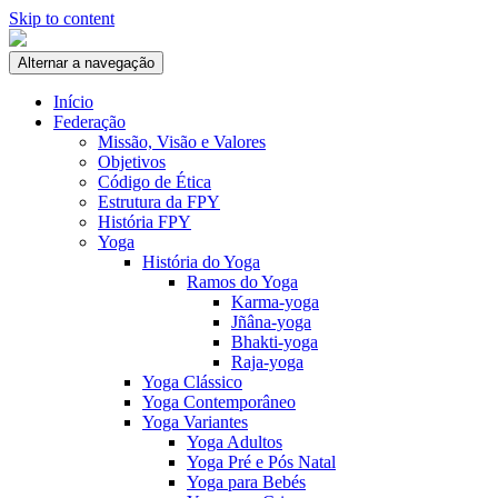
Skip to content
Alternar a navegação
Início
Federação
Missão, Visão e Valores
Objetivos
Código de Ética
Estrutura da FPY
História FPY
Yoga
História do Yoga
Ramos do Yoga
Karma-yoga
Jñâna-yoga
Bhakti-yoga
Raja-yoga
Yoga Clássico
Yoga Contemporâneo
Yoga Variantes
Yoga Adultos
Yoga Pré e Pós Natal
Yoga para Bebés