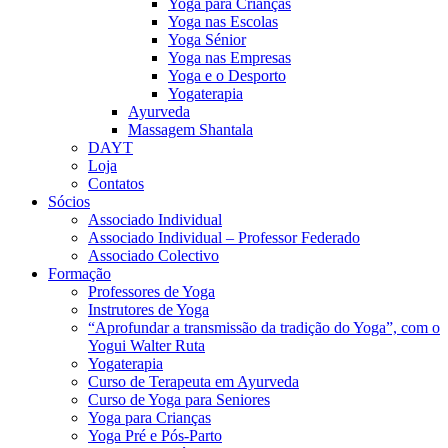
Yoga para Crianças
Yoga nas Escolas
Yoga Sénior
Yoga nas Empresas
Yoga e o Desporto
Yogaterapia
Ayurveda
Massagem Shantala
DAYT
Loja
Contatos
Sócios
Associado Individual
Associado Individual – Professor Federado
Associado Colectivo
Formação
Professores de Yoga
Instrutores de Yoga
“Aprofundar a transmissão da tradição do Yoga”, com o
Yogui Walter Ruta
Yogaterapia
Curso de Terapeuta em Ayurveda
Curso de Yoga para Seniores
Yoga para Crianças
Yoga Pré e Pós-Parto