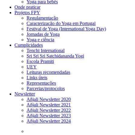
Yoga para bebés
Onde praticar
Projetos FPY
Regulamentação
Caracterização do Yoga em Portugal
Festival de Yoga (International Yoga Day)
Jornadas de Yoga
Yoga e ciência
Cumplicidades
Tenchi International
Sri Sri Sri Satchidananda Yogi
Escola Pramiti
UEY
Leituras recomendadas
Links úteis
Representações
Parcerias/protocolos
Newsletter
Añjali Newsletter 2020
Añjali Newsletter 2021
Añjali Newsletter 2022
Añjali Newsletter 2023
Añjali Newsletter 2024