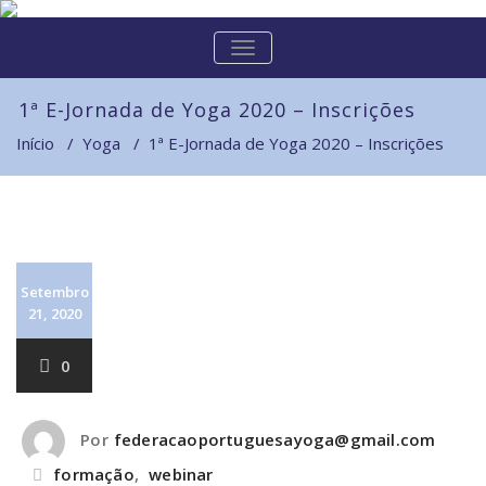
Skip
to
ALTERNAR
content
A
NAVEGAÇÃO
1ª E-Jornada de Yoga 2020 – Inscrições
Início
/
Yoga
/
1ª E-Jornada de Yoga 2020 – Inscrições
Setembro
21, 2020
0
Por
federacaoportuguesayoga@gmail.com
formação
,
webinar