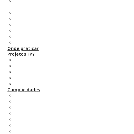
“Aprofundar a transmissão da tradição do
Yoga”, com o Yogui Walter Ruta
Yogaterapia
Curso de Terapeuta em Ayurveda
Curso de Yoga para Seniores
Yoga para Crianças
Yoga Pré e Pós-Parto
Yoga para bebés
Onde praticar
Projetos FPY
Regulamentação
Caracterização do Yoga em Portugal
Festival de Yoga (International Yoga Day)
Jornadas de Yoga
Yoga e ciência
Cumplicidades
Tenchi International
Sri Sri Sri Satchidananda Yogi
Escola Pramiti
UEY
Leituras recomendadas
Links úteis
Representações