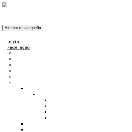
Skip to content
Alternar a navegação
Início
Federação
Missão, Visão e Valores
Objetivos
Código de Ética
Estrutura da FPY
História FPY
Yoga
História do Yoga
Ramos do Yoga
Karma-yoga
Jñâna-yoga
Bhakti-yoga
Raja-yoga
Yoga Clássico
Yoga Contemporâneo