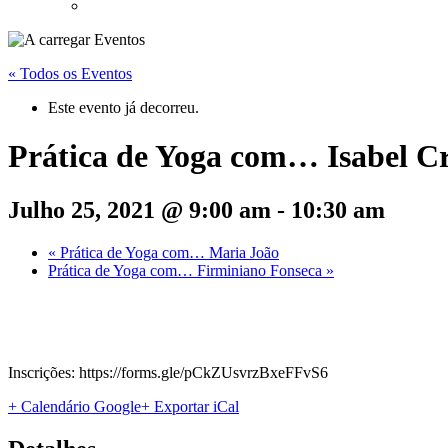
« Todos os Eventos
Este evento já decorreu.
Prática de Yoga com… Isabel Cr
Julho 25, 2021 @ 9:00 am
-
10:30 am
«
Prática de Yoga com… Maria João
Prática de Yoga com… Firminiano Fonseca
»
Inscrições: https://forms.gle/pCkZUsvrzBxeFFvS6
+ Calendário Google
+ Exportar iCal