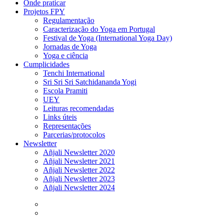
Onde praticar
Projetos FPY
Regulamentação
Caracterização do Yoga em Portugal
Festival de Yoga (International Yoga Day)
Jornadas de Yoga
Yoga e ciência
Cumplicidades
Tenchi International
Sri Sri Sri Satchidananda Yogi
Escola Pramiti
UEY
Leituras recomendadas
Links úteis
Representações
Parcerias/protocolos
Newsletter
Añjali Newsletter 2020
Añjali Newsletter 2021
Añjali Newsletter 2022
Añjali Newsletter 2023
Añjali Newsletter 2024