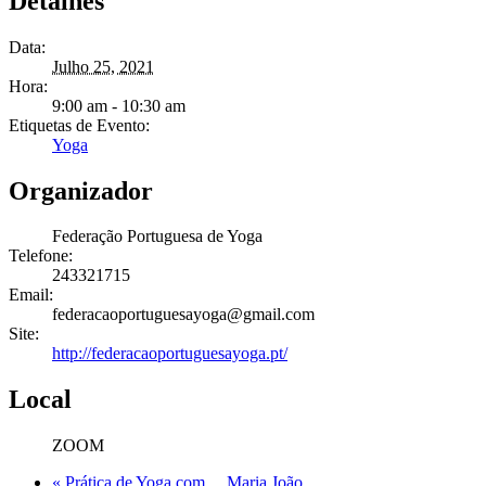
Detalhes
Data:
Julho 25, 2021
Hora:
9:00 am - 10:30 am
Etiquetas de Evento:
Yoga
Organizador
Federação Portuguesa de Yoga
Telefone:
243321715
Email:
federacaoportuguesayoga@gmail.com
Site:
http://federacaoportuguesayoga.pt/
Local
ZOOM
«
Prática de Yoga com… Maria João