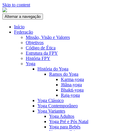
Skip to content
Alternar a navegação
Início
Federação
Missão, Visão e Valores
Objetivos
Código de Ética
Estrutura da FPY
História FPY
Yoga
História do Yoga
Ramos do Yoga
Karma-yoga
Jñâna-yoga
Bhakti-yoga
Raja-yoga
Yoga Clássico
Yoga Contemporâneo
Yoga Variantes
Yoga Adultos
Yoga Pré e Pós Natal
Yoga para Bebés