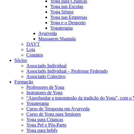
Yoga para Crianças
Yoga nas Escolas
Yoga Sénior
Yoga nas Empresas
Yoga e o Desporto
Yogaterapia
Ayurveda
Massagem Shantala
DAYT
Loja
Contatos
Sócios
Associado Individual
Associado Individual – Professor Federado
Associado Colectivo
Formação
Professores de Yoga
Instrutores de Yoga
“Aprofundar a transmissão da tradição do Yoga”, com o 
Yogaterapia
Curso de Terapeuta em Ayurveda
Curso de Yoga para Seniores
Yoga para Crianças
Yoga Pré e Pós-Parto
Yoga para bebés