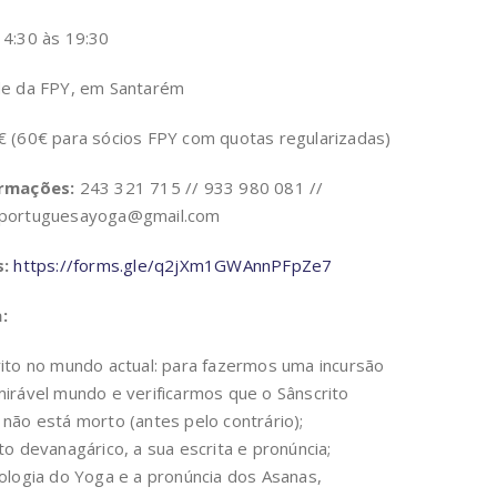
4:30 às 19:30
e da FPY, em Santarém
 (60€ para sócios FPY com quotas regularizadas)
ormações:
243 321 715 // 933 980 081 //
oportuguesayoga@gmail.com
s:
https://forms.gle/q2jXm1GWAnnPFpZe7
:
ito no mundo actual: para fazermos uma incursão
irável mundo e verificarmos que o Sânscrito
não está morto (antes pelo contrário);
to devanagárico, a sua escrita e pronúncia;
ologia do Yoga e a pronúncia dos Asanas,