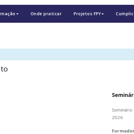
rmação
Onde praticar
Projetos FPY
Cumplic
ito
Seminár
Seminário
2026
Formador