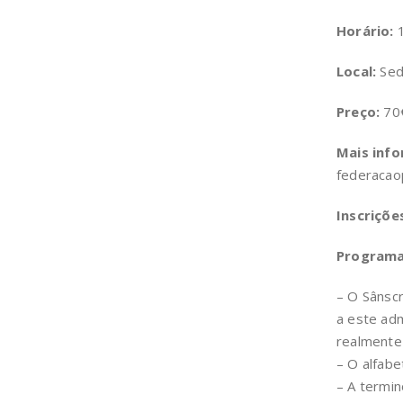
Horário:
1
Local:
Sed
Preço:
70€
Mais inf
federaca
Inscriçõe
Programa
– O Sânscr
a este adm
realmente 
– O alfabe
– A termin