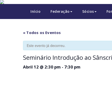
Skip
to
Início
Federação
Sócios
Fo
content
« Todos os Eventos
Este evento já decorreu.
Seminário Introdução ao Sânscr
Abril 12 @ 2:30 pm
-
7:30 pm