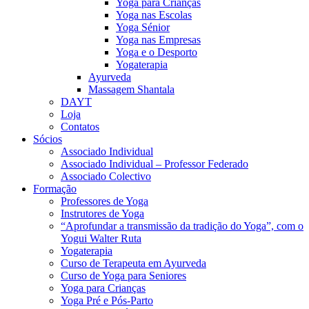
Yoga para Crianças
Yoga nas Escolas
Yoga Sénior
Yoga nas Empresas
Yoga e o Desporto
Yogaterapia
Ayurveda
Massagem Shantala
DAYT
Loja
Contatos
Sócios
Associado Individual
Associado Individual – Professor Federado
Associado Colectivo
Formação
Professores de Yoga
Instrutores de Yoga
“Aprofundar a transmissão da tradição do Yoga”, com o
Yogui Walter Ruta
Yogaterapia
Curso de Terapeuta em Ayurveda
Curso de Yoga para Seniores
Yoga para Crianças
Yoga Pré e Pós-Parto