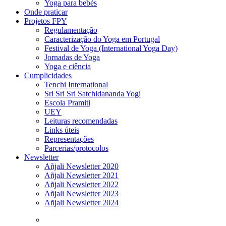
Yoga para bebés
Onde praticar
Projetos FPY
Regulamentação
Caracterização do Yoga em Portugal
Festival de Yoga (International Yoga Day)
Jornadas de Yoga
Yoga e ciência
Cumplicidades
Tenchi International
Sri Sri Sri Satchidananda Yogi
Escola Pramiti
UEY
Leituras recomendadas
Links úteis
Representações
Parcerias/protocolos
Newsletter
Añjali Newsletter 2020
Añjali Newsletter 2021
Añjali Newsletter 2022
Añjali Newsletter 2023
Añjali Newsletter 2024