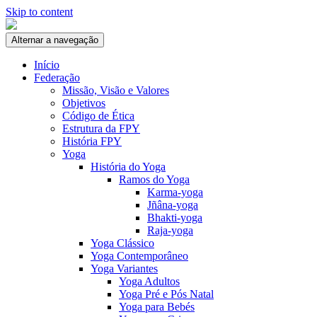
Skip to content
Alternar a navegação
Início
Federação
Missão, Visão e Valores
Objetivos
Código de Ética
Estrutura da FPY
História FPY
Yoga
História do Yoga
Ramos do Yoga
Karma-yoga
Jñâna-yoga
Bhakti-yoga
Raja-yoga
Yoga Clássico
Yoga Contemporâneo
Yoga Variantes
Yoga Adultos
Yoga Pré e Pós Natal
Yoga para Bebés