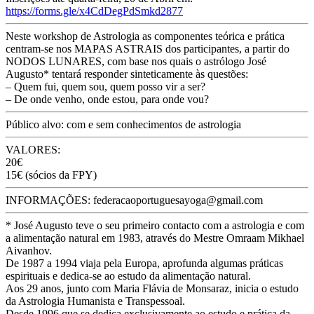
https://forms.gle/x4CdDegPdSmkd2877
Neste workshop de Astrologia as componentes teórica e prática
centram-se nos MAPAS ASTRAIS dos participantes, a partir do
NODOS LUNARES, com base nos quais o astrólogo José
Augusto* tentará responder sinteticamente às questões:
– Quem fui, quem sou, quem posso vir a ser?
– De onde venho, onde estou, para onde vou?
Público alvo: com e sem conhecimentos de astrologia
VALORES:
20€
15€ (sócios da FPY)
INFORMAÇÕES: federacaoportuguesayoga@gmail.com
* José Augusto teve o seu primeiro contacto com a astrologia e com
a alimentação natural em 1983, através do Mestre Omraam Mikhael
Aivanhov.
De 1987 a 1994 viaja pela Europa, aprofunda algumas práticas
espirituais e dedica-se ao estudo da alimentação natural.
Aos 29 anos, junto com Maria Flávia de Monsaraz, inicia o estudo
da Astrologia Humanista e Transpessoal.
Desde 1996 que se dedica exclusivamente ao estudo e prática da