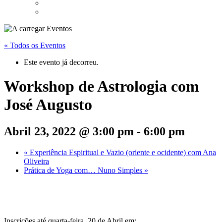
« Todos os Eventos
Este evento já decorreu.
Workshop de Astrologia com
José Augusto
Abril 23, 2022 @ 3:00 pm
-
6:00 pm
«
Experiência Espiritual e Vazio (oriente e ocidente) com Ana
Oliveira
Prática de Yoga com… Nuno Simples
»
Inscrições até quarta-feira, 20 de Abril em: