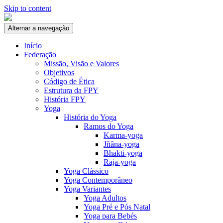
Skip to content
Alternar a navegação
Início
Federação
Missão, Visão e Valores
Objetivos
Código de Ética
Estrutura da FPY
História FPY
Yoga
História do Yoga
Ramos do Yoga
Karma-yoga
Jñâna-yoga
Bhakti-yoga
Raja-yoga
Yoga Clássico
Yoga Contemporâneo
Yoga Variantes
Yoga Adultos
Yoga Pré e Pós Natal
Yoga para Bebés