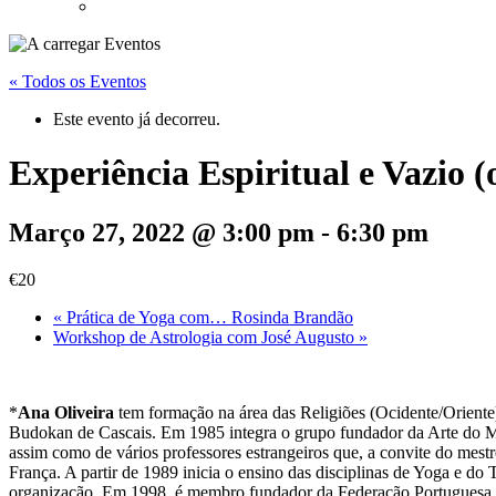
« Todos os Eventos
Este evento já decorreu.
Experiência Espiritual e Vazio (
Março 27, 2022 @ 3:00 pm
-
6:30 pm
€20
«
Prática de Yoga com… Rosinda Brandão
Workshop de Astrologia com José Augusto
»
*
Ana Oliveira
tem formação na área das Religiões (Ocidente/Oriente
Budokan de Cascais. Em 1985 integra o grupo fundador da Arte do Mov
assim como de vários professores estrangeiros que, a convite do me
França. A partir de 1989 inicia o ensino das disciplinas de Yoga e d
organização. Em 1998, é membro fundador da Federação Portuguesa de 