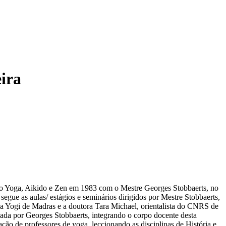
eira
a do Yoga, Aikido e Zen em 1983 com o Mestre Georges Stobbaerts, no
ue as aulas/ estágios e seminários dirigidos por Mestre Stobbaerts,
a Yogi de Madras e a doutora Tara Michael, orientalista do CNRS de
dada por Georges Stobbaerts, integrando o corpo docente desta
o de professores de yoga, leccionando as disciplinas de História e