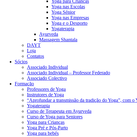
Yoga para Crianças
Yoga nas Escolas
Yoga Sénior
Yoga nas Empresas
Yoga e o Desporto
Yogaterapia
Ayurveda
Massagem Shantala
DAYT
Loja
Contatos
Sócios
Associado Individual
Associado Individual – Professor Federado
Associado Colectivo
Formação
Professores de Yoga
Instrutores de Yoga
“Aprofundar a transmissão da tradição do Yoga”, com o 
Yogaterapia
Curso de Terapeuta em Ayurveda
Curso de Yoga para Seniores
Yoga para Crianças
Yoga Pré e Pós-Parto
Yoga para bebés