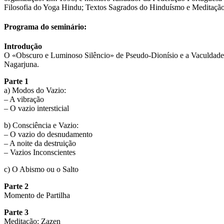
Filosofia do Yoga Hindu; Textos Sagrados do Hinduísmo e Meditação
Programa do seminário:
Introdução
O «Obscuro e Luminoso Silêncio» de Pseudo-Dionísio e a Vaculdade
Nagarjuna.
Parte 1
a) Modos do Vazio:
– A vibração
– O vazio intersticial
b) Consciência e Vazio:
– O vazio do desnudamento
– A noite da destruição
– Vazios Inconscientes
c) O Abismo ou o Salto
Parte 2
Momento de Partilha
Parte 3
Meditação: Zazen