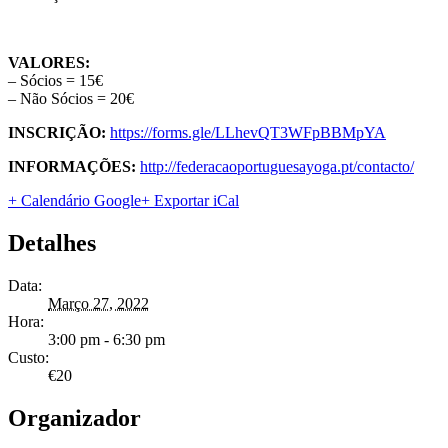
VALORES:
– Sócios = 15€
– Não Sócios = 20€
INSCRIÇÃO:
https://forms.gle/LLhevQT3WFpBBMpYA
INFORMAÇÕES:
http://federacaoportuguesayoga.pt/contacto/
+ Calendário Google
+ Exportar iCal
Detalhes
Data:
Março 27, 2022
Hora:
3:00 pm - 6:30 pm
Custo:
€20
Organizador