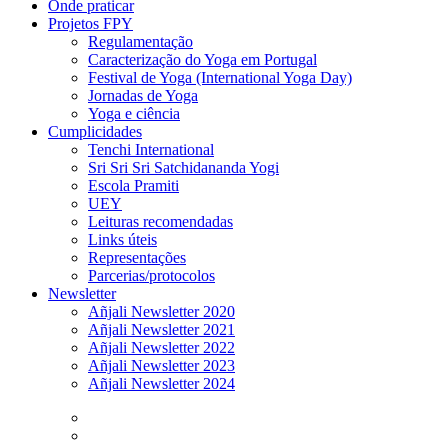
Onde praticar
Projetos FPY
Regulamentação
Caracterização do Yoga em Portugal
Festival de Yoga (International Yoga Day)
Jornadas de Yoga
Yoga e ciência
Cumplicidades
Tenchi International
Sri Sri Sri Satchidananda Yogi
Escola Pramiti
UEY
Leituras recomendadas
Links úteis
Representações
Parcerias/protocolos
Newsletter
Añjali Newsletter 2020
Añjali Newsletter 2021
Añjali Newsletter 2022
Añjali Newsletter 2023
Añjali Newsletter 2024