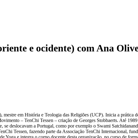
oriente e ocidente) com Ana Oliv
), mestre em História e Teologia das Religiões (UCP). Inicia a prátic
imento – TenChi Tessen – criação de Georges Stobbaerts. Até 1989 seg
stre, se deslocavam a Portugal, como por exemplo o Swami Satchidanand
o TenChi Tessen, fazendo parte da Associação TenChi Internacional, fun
Yoga e integra o corpo docente desta organização, no curso de formaçã