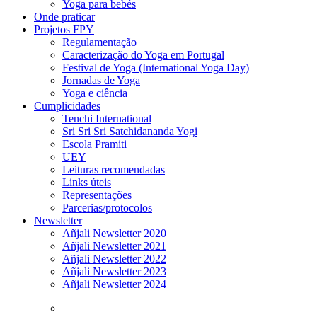
Yoga para bebés
Onde praticar
Projetos FPY
Regulamentação
Caracterização do Yoga em Portugal
Festival de Yoga (International Yoga Day)
Jornadas de Yoga
Yoga e ciência
Cumplicidades
Tenchi International
Sri Sri Sri Satchidananda Yogi
Escola Pramiti
UEY
Leituras recomendadas
Links úteis
Representações
Parcerias/protocolos
Newsletter
Añjali Newsletter 2020
Añjali Newsletter 2021
Añjali Newsletter 2022
Añjali Newsletter 2023
Añjali Newsletter 2024