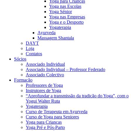
Yoga para Crianças
Yoga nas Escolas
Yoga Sénior
Yoga nas Empresas
Yoga e o Desporto
Yogaterapia
Ayurveda
Massagem Shantala
DAYT
Loja
Contatos
Sócios
Associado Individual
Associado Individual – Professor Federado
Associado Colectivo
Formação
Professores de Yoga
Instrutores de Yoga
“Aprofundar a transmissão da tradição do Yoga”, com o
Yogui Walter Ruta
Yogaterapia
Curso de Terapeuta em Ayurveda
Curso de Yoga para Seniores
Yoga para Crianças
Yoga Pré e Pós-Parto