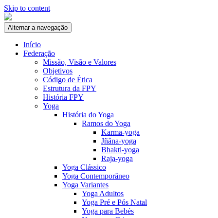
Skip to content
Alternar a navegação
Início
Federação
Missão, Visão e Valores
Objetivos
Código de Ética
Estrutura da FPY
História FPY
Yoga
História do Yoga
Ramos do Yoga
Karma-yoga
Jñâna-yoga
Bhakti-yoga
Raja-yoga
Yoga Clássico
Yoga Contemporâneo
Yoga Variantes
Yoga Adultos
Yoga Pré e Pós Natal
Yoga para Bebés