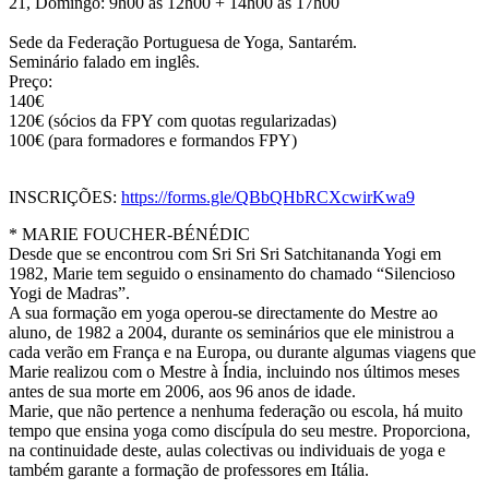
21, Domingo: 9h00 às 12h00 + 14h00 às 17h00​​​​​​​​
Sede da Federação Portuguesa de Yoga, Santarém.​​​​​​​​
Seminário falado em inglês.
Preço:
140€
120€ (sócios da FPY com quotas regularizadas)
100€ (para formadores e formandos FPY)
INSCRIÇÕES:
https://forms.gle/QBbQHbRCXcwirKwa9
* MARIE FOUCHER-BÉNÉDIC​​​​​​​​
Desde que se encontrou com Sri Sri Sri Satchitananda Yogi em
1982, Marie tem seguido o ensinamento do chamado “Silencioso
Yogi de Madras”.​​​​​​​​
A sua formação em yoga operou-se directamente do Mestre ao
aluno, de 1982 a 2004, durante os seminários que ele ministrou a
cada verão em França e na Europa, ou durante algumas viagens que
Marie realizou com o Mestre à Índia, incluindo nos últimos meses
antes de sua morte em 2006, aos 96 anos de idade.​​​​​​​​
Marie, que não pertence a nenhuma federação ou escola, há muito
tempo que ensina yoga como discípula do seu mestre. Proporciona,
na continuidade deste, aulas colectivas ou individuais de yoga e
também garante a formação de professores em Itália.​​​​​​​​