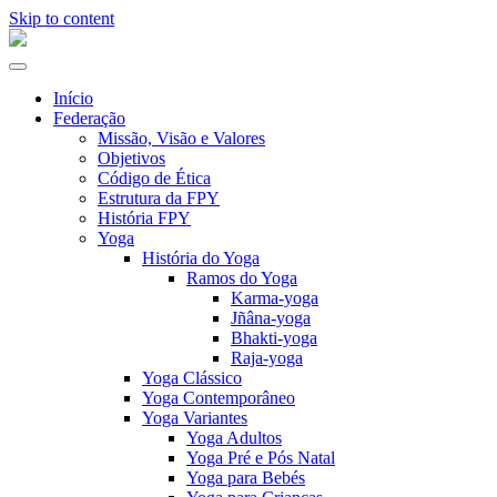
Skip to content
Alternar
a
Início
navegação
Federação
Missão, Visão e Valores
Objetivos
Código de Ética
Estrutura da FPY
História FPY
Yoga
História do Yoga
Ramos do Yoga
Karma-yoga
Jñâna-yoga
Bhakti-yoga
Raja-yoga
Yoga Clássico
Yoga Contemporâneo
Yoga Variantes
Yoga Adultos
Yoga Pré e Pós Natal
Yoga para Bebés