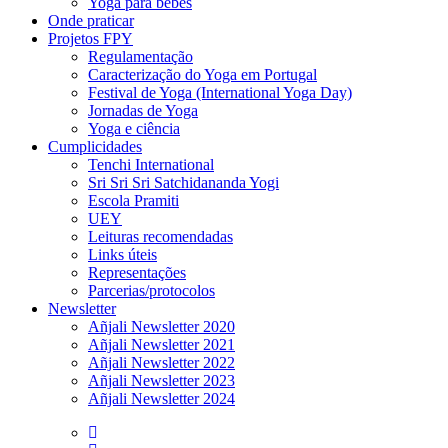
Yoga para bebés
Onde praticar
Projetos FPY
Regulamentação
Caracterização do Yoga em Portugal
Festival de Yoga (International Yoga Day)
Jornadas de Yoga
Yoga e ciência
Cumplicidades
Tenchi International
Sri Sri Sri Satchidananda Yogi
Escola Pramiti
UEY
Leituras recomendadas
Links úteis
Representações
Parcerias/protocolos
Newsletter
Añjali Newsletter 2020
Añjali Newsletter 2021
Añjali Newsletter 2022
Añjali Newsletter 2023
Añjali Newsletter 2024