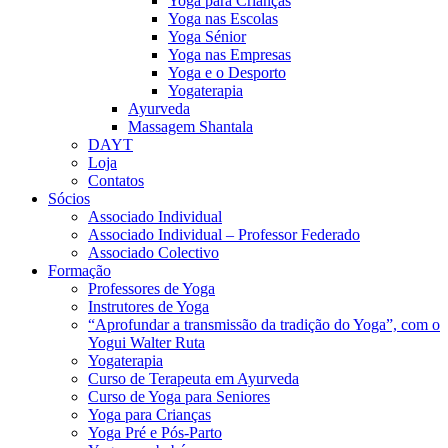
Yoga para Crianças
Yoga nas Escolas
Yoga Sénior
Yoga nas Empresas
Yoga e o Desporto
Yogaterapia
Ayurveda
Massagem Shantala
DAYT
Loja
Contatos
Sócios
Associado Individual
Associado Individual – Professor Federado
Associado Colectivo
Formação
Professores de Yoga
Instrutores de Yoga
“Aprofundar a transmissão da tradição do Yoga”, com o
Yogui Walter Ruta
Yogaterapia
Curso de Terapeuta em Ayurveda
Curso de Yoga para Seniores
Yoga para Crianças
Yoga Pré e Pós-Parto